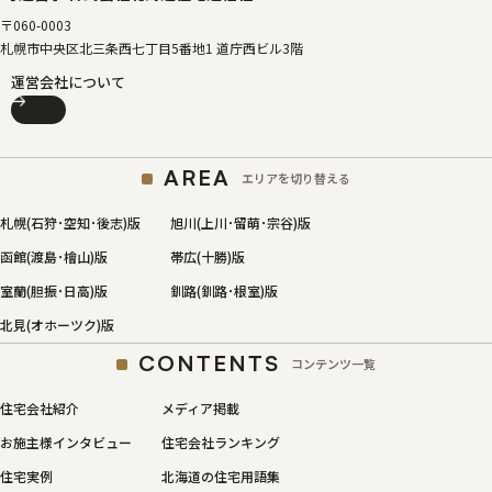
〒060-0003
札幌市中央区北三条西七丁目5番地1 道庁西ビル3階
運営会社について
AREA
エリアを切り替える
札幌(石狩･空知･後志)版
旭川(上川･留萌･宗谷)版
函館(渡島･檜山)版
帯広(十勝)版
室蘭(胆振･日高)版
釧路(釧路･根室)版
北見(オホーツク)版
CONTENTS
コンテンツ一覧
住宅会社紹介
メディア掲載
お施主様インタビュー
住宅会社ランキング
住宅実例
北海道の住宅用語集