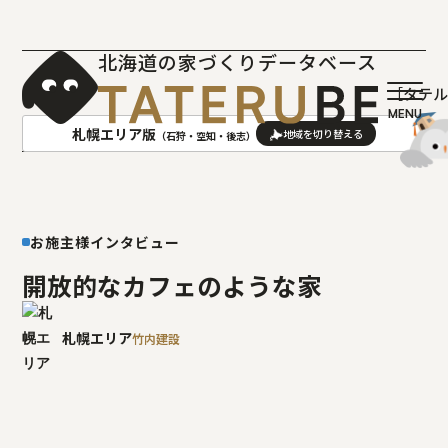
北海道の家づくりデータベース
［タテ
札幌エリア版
（石狩・空知・後志）
AREA
地域
お施主様インタビュー
札幌(石狩･空知･後志)版
旭川(上川･留萌･宗谷)版
函館(渡島･檜山)版
帯広(十勝)版
開放的なカフェのような家
室蘭(胆振･日高)版
釧路(釧路･根室)版
北見(オホーツク)版
札幌エリア
竹内建設