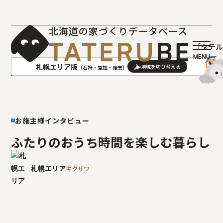
北海道の家づくりデータベース
［タテ
札幌エリア版
（石狩・空知・後志）
AREA
地域
お施主様インタビュー
札幌(石狩･空知･後志)版
旭川(上川･留萌･宗谷)版
函館(渡島･檜山)版
帯広(十勝)版
ふたりのおうち時間を楽しむ暮らし
室蘭(胆振･日高)版
釧路(釧路･根室)版
北見(オホーツク)版
札幌エリア
キクザワ