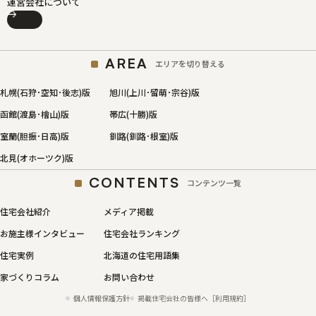
運営会社について
AREA
エリアを切り替える
札幌(石狩･空知･後志)版
旭川(上川･留萌･宗谷)版
函館(渡島･檜山)版
帯広(十勝)版
室蘭(胆振･日高)版
釧路(釧路･根室)版
北見(オホーツク)版
CONTENTS
コンテンツ一覧
住宅会社紹介
メディア掲載
お施主様インタビュー
住宅会社ランキング
住宅実例
北海道の住宅用語集
家づくりコラム
お問い合わせ
個人情報保護方針
掲載住宅会社の皆様へ［利用規約］