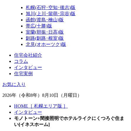
札幌(石狩･空知･後志)版
旭川(上川･留萌･宗谷)版
函館(渡島･檜山)版
帯広(十勝)版
室蘭(胆振･日高)版
釧路(釧路･根室)版
北見(オホーツク)版
住宅会社紹介
コラム
インタビュー
住宅実例
お気に入り
2026年（令和8年）8月10日（月曜日）
HOME［ 札幌エリア版 ］
インタビュー
モノトーン+間接照明でホテルライクにくつろぐ住ま
い[イネスホーム]