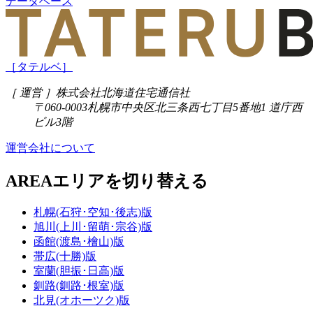
データベース
［タテルベ］
［ 運営 ］
株式会社北海道住宅通信社
〒060-0003
札幌市中央区北三条西七丁目5番地1 道庁西
ビル3階
運営会社について
AREA
エリアを切り替える
札幌(石狩･空知･後志)版
旭川(上川･留萌･宗谷)版
函館(渡島･檜山)版
帯広(十勝)版
室蘭(胆振･日高)版
釧路(釧路･根室)版
北見(オホーツク)版