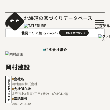
北海道の家づくりデータベース
［タテ
北見エリア版
（オホーツク）
AREA
地域
住宅会社紹介
札幌(石狩･空知･後志)版
旭川(上川･留萌･宗谷)版
岡村建設
函館(渡島･檜山)版
帯広(十勝)版
室蘭(胆振･日高)版
釧路(釧路･根室)版
COMPANY DATA
会社名
北見(オホーツク)版
岡村建設株式会社
会社所在地
北見市北1条東5丁目1番地 K’sビル2階
電話番号
0157-24-3165