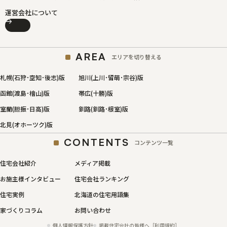
運営会社について
AREA
エリアを切り替える
札幌(石狩･空知･後志)版
旭川(上川･留萌･宗谷)版
函館(渡島･檜山)版
帯広(十勝)版
室蘭(胆振･日高)版
釧路(釧路･根室)版
北見(オホーツク)版
CONTENTS
コンテンツ一覧
住宅会社紹介
メディア掲載
お施主様インタビュー
住宅会社ランキング
住宅実例
北海道の住宅用語集
家づくりコラム
お問い合わせ
個人情報保護方針
掲載住宅会社の皆様へ［利用規約］