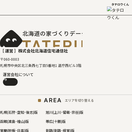
タテロウくん
北海道の家づくりデータベース
［タテルベ
［ 運営 ］
株式会社北海道住宅通信社
〒060-0003
札幌市中央区北三条西七丁目5番地1 道庁西ビル3階
運営会社について
AREA
エリアを切り替える
札幌(石狩･空知･後志)版
旭川(上川･留萌･宗谷)版
函館(渡島･檜山)版
帯広(十勝)版
室蘭(胆振･日高)版
釧路(釧路･根室)版