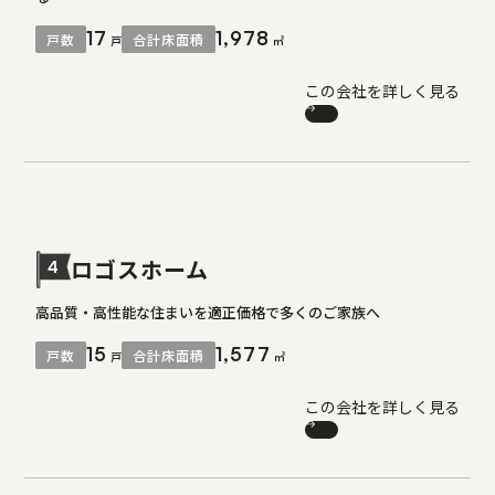
17
1,978
戸数
合計床面積
戸
㎡
この会社を詳しく見る
ロゴスホーム
4
高品質・高性能な住まいを適正価格で多くのご家族へ
15
1,577
戸数
合計床面積
戸
㎡
この会社を詳しく見る