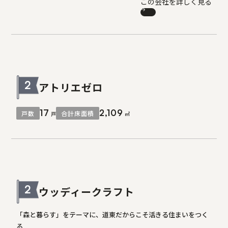
この会社を詳しく見る
2
アトリエゼロ
17
2,109
戸数
合計床面積
戸
㎡
2
ウッディークラフト
「森と暮らす」をテーマに、道東だからこそ活きる住まいをつく
る