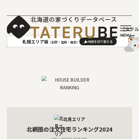
北海道の家づくりデータベース
［タテ
札幌エリア版
（石狩・空知・後志）
AREA
地域
札幌(石狩･空知･後志)版
旭川(上川･留萌･宗谷)版
函館(渡島･檜山)版
帯広(十勝)版
室蘭(胆振･日高)版
釧路(釧路･根室)版
北見(オホーツク)版
北見エリア
北網圏の注文住宅ランキング2024