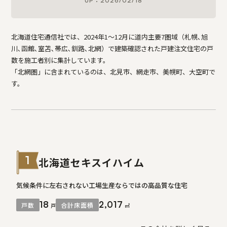
UP：2026/02/18
北海道住宅通信社では、2024年1～12月に道内主要7圏域（札幌､旭
川､函館､室苫､帯広､釧路､北網）で建築確認された戸建注文住宅の戸
数を施工者別に集計しています。
「北網圏」に含まれているのは、北見市、網走市、美幌町、大空町で
す。
1
北海道セキスイハイム
気候条件に左右されない工場生産ならではの高品質な住宅
18
2,017
戸数
合計床面積
戸
㎡