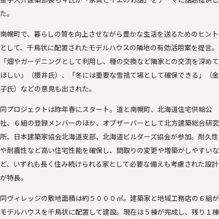
た。
南幌町で、暮らしの質を向上させながら豊かな生活を送るためのヒント
として、千鳥状に配置されたモデルハウスの隣地の有効活用案を提言。
「畑やガーデニングとして利用し、種の交換など隣家との交流を深めて
ほしい」（櫻井氏）、「冬には重要な雪捨て場として確保できる」（金
子氏）などの意見も出された。
同プロジェクトは昨年春にスタート。道と南幌町、北海道住宅供給公
社、６組の登録メンバーのほか、オブザーバーとして北方建築総合研究
所、日本建築家協会北海道支部、北海道ビルダーズ協会が参加。耐久性
や耐震性など高い住宅性能を確保し、間取りの変更や増築がしやすいな
ど、いずれも長く住み続けられる家として必要な備えも考慮された設計
が特長。
同ヴィレッジの敷地面積は約５０００㎡。建築家と地域工務店の６組が
モデルハウスを千鳥状に配置して建設。現在は５棟が完成し、残り１棟