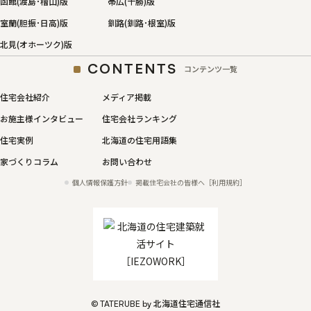
函館(渡島･檜山)版
帯広(十勝)版
室蘭(胆振･日高)版
釧路(釧路･根室)版
北見(オホーツク)版
CONTENTS
コンテンツ一覧
住宅会社紹介
メディア掲載
お施主様インタビュー
住宅会社ランキング
住宅実例
北海道の住宅用語集
家づくりコラム
お問い合わせ
個人情報保護方針
掲載住宅会社の皆様へ［利用規約］
© TATERUBE by 北海道住宅通信社