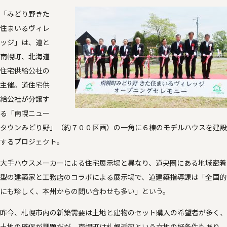
「みどり野きた
住まいるヴィレ
ッジ」は、道と
南幌町、北海道
住宅供給公社の
主催。道住宅供
給公社が分譲す
る「南幌ニュー
タウンみどり野」（約７００区画）の一角に６棟のモデルハウスを建設
するプロジェクト。
大手ハウスメーカーによる住宅展示場と異なり、道央圏にある地域密着
型の建築家と工務店のコラボによる展示場で、道建築指導課は「全国的
にも珍しく、本州からの問い合わせも多い」という。
昨今、札幌市内の新築需要は土地と建物のセット購入の希望者が多く、
土地の確保が課題だが、南幌町は札幌近郊という立地の好条件もあり、