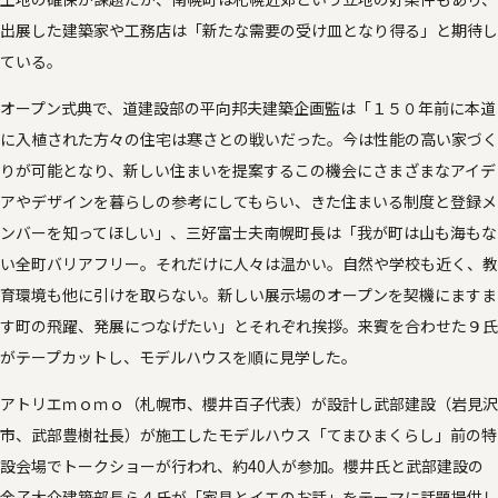
出展した建築家や工務店は「新たな需要の受け皿となり得る」と期待し
ている。
オープン式典で、道建設部の平向邦夫建築企画監は「１５０年前に本道
に入植された方々の住宅は寒さとの戦いだった。今は性能の高い家づく
りが可能となり、新しい住まいを提案するこの機会にさまざまなアイデ
アやデザインを暮らしの参考にしてもらい、きた住まいる制度と登録メ
ンバーを知ってほしい」、三好富士夫南幌町長は「我が町は山も海もな
い全町バリアフリー。それだけに人々は温かい。自然や学校も近く、教
育環境も他に引けを取らない。新しい展示場のオープンを契機にますま
す町の飛躍、発展につなげたい」とそれぞれ挨拶。来賓を合わせた９氏
がテープカットし、モデルハウスを順に見学した。
アトリエｍｏｍｏ（札幌市、櫻井百子代表）が設計し武部建設（岩見沢
市、武部豊樹社長）が施工したモデルハウス「てまひまくらし」前の特
設会場でトークショーが行われ、約40人が参加。櫻井氏と武部建設の
金子大介建築部長ら４氏が「家具とイエのお話」をテーマに話題提供し