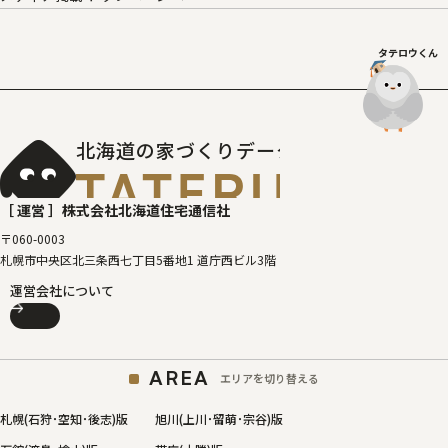
タテロウくん
北海道の家づくりデータベース
［タテルベ
［ 運営 ］
株式会社北海道住宅通信社
〒060-0003
札幌市中央区北三条西七丁目5番地1 道庁西ビル3階
運営会社について
AREA
エリアを切り替える
札幌(石狩･空知･後志)版
旭川(上川･留萌･宗谷)版