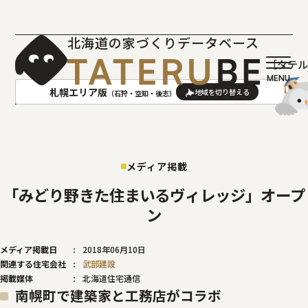
北海道の家づくりデータベース
［タテ
札幌エリア版
（石狩・空知・後志）
AREA
地域
メディア掲載
札幌(石狩･空知･後志)版
旭川(上川･留萌･宗谷)版
函館(渡島･檜山)版
帯広(十勝)版
「みどり野きた住まいるヴィレッジ」オープ
室蘭(胆振･日高)版
釧路(釧路･根室)版
ン
北見(オホーツク)版
メディア掲載日
2018年06月10日
関連する住宅会社
武部建設
掲載媒体
北海道住宅通信
南幌町で建築家と工務店がコラボ