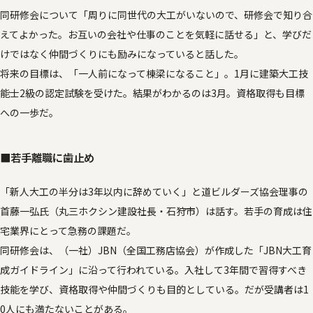
同研修会について「周りに同世代の大工がいないので、研修会で知り合
えてよかった。お互いの会社や仕事のことを気軽に話せる」と、学びだ
けではなく仲間づくりにも励みになっていると話した。
将来の目標は、「一人前になって棟梁になること」。1月に建築大工技
能士2級の認定試験を受けた。結果がわかるのは3月。資格取得も目標
への一歩だ。
■若手離職に歯止め
「新人大工の半分は3年以内に辞めていく」と道ビルダーズ協会理事の
首藤一弘氏（丸三ホクシン建設社長・石狩市）は話す。若手の育成は住
宅業界にとって急務の課題だ。
同研修会は、（一社）JBN（全国工務店協会）が作成した「JBN大工育
成ガイドライン」に沿って行われている。入社して3年間で習得すべき
技能を学び、資格取得や仲間づくりも目的としている。だが受講者は1
0人にも満たないことがある。