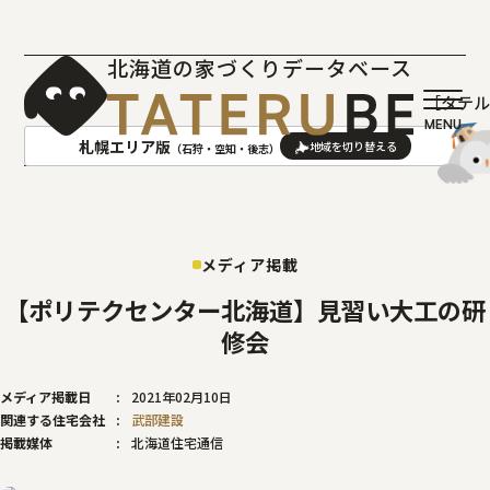
北海道の家づくりデータベース
［タテ
札幌エリア版
（石狩・空知・後志）
AREA
地域
メディア掲載
札幌(石狩･空知･後志)版
旭川(上川･留萌･宗谷)版
函館(渡島･檜山)版
帯広(十勝)版
【ポリテクセンター北海道】見習い大工の研
室蘭(胆振･日高)版
釧路(釧路･根室)版
修会
北見(オホーツク)版
メディア掲載日
2021年02月10日
関連する住宅会社
武部建設
掲載媒体
北海道住宅通信