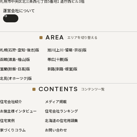
札幌市中央区北三条西七丁目5番地1 道庁西ビル3階
運営会社について
AREA
エリアを切り替える
札幌(石狩･空知･後志)版
旭川(上川･留萌･宗谷)版
函館(渡島･檜山)版
帯広(十勝)版
室蘭(胆振･日高)版
釧路(釧路･根室)版
北見(オホーツク)版
CONTENTS
コンテンツ一覧
住宅会社紹介
メディア掲載
お施主様インタビュー
住宅会社ランキング
住宅実例
北海道の住宅用語集
家づくりコラム
お問い合わせ