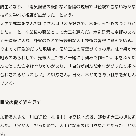
講生となり、「電気設備の設計など普段の現場では経験できない様々な
技術を学べて視野が広がった」という。
大学で林業を学んだ柳原さんは「木が好きで、木を使ったものづくりが
したい」と、卒業後の職業として大工を選んだ。木造建築に定評のある
武部建設に入り、棟梁のもとで伝統的な大工技術の習得に励んでいる。
今までで印象的だった現場は、伝統工法の真壁づくりの家。柱や梁が木
組みのあらわしで、先輩大工たちと一緒に手刻みで作った。木をふんだ
んに使った住宅はやりがいがあり、「自分が刻んだ木材がぴったり組み
合わされるとうれしい」と柳原さん。日々、木と向きあう仕事を楽しん
でいる。
■父の働く姿を見て
加藤澄人さん（川口建設・札幌市）は高校卒業後、迷わず大工の道に進
んだ。「父が大工だったので、大工になるのは自然なことだった」と話
す。