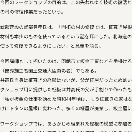
今回のワークショップの目的は、この失われゆく技術の復活と
の村の修復作業だったという。
武部建設の武部豊孝氏は、「開拓の村の修復では、柾葺き屋根
材料も本州のものを使っているという話を耳にした。北海道の
使って修復できるようにしたい」と意義を語る。
今回講師として招いたのは、函館市で板金工事などを手掛ける
（優秀施工者国土交通大臣顕彰者）でもある。
井高氏自身は柾葺きの経験はないが、父が柾屋だったため幼い
クショップ用に提供した柾板は井高氏の父が手割りで作ったも
「私が板金の仕事を始めた昭和44年頃は、もう柾葺きの家はな
けにトタンの屋根に変わった。多くの柾屋が廃業し、板金屋に
ワークショップでは、あらかじめ組まれた屋根の模型に参加者