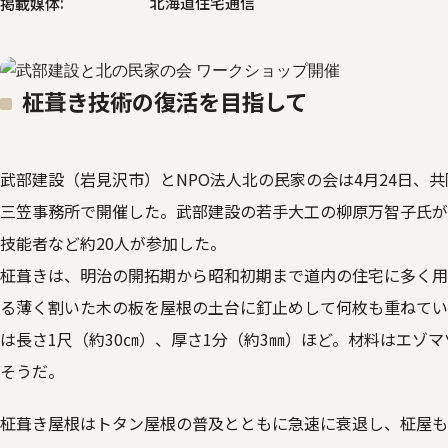
北海道住宅通信
掲載媒体
柾葺き技術の復活を目指して
武部建設（岩見沢市）とNPO法人北の民家の会は4月24日、
三笠事務所で開催した。武部建設の若手大工の柳原万智子氏が
技能者など約20人が参加した。
柾葺きは、明治の開拓期から昭和初期まで道内の住宅に多く用
る薄く割いた木の板を屋根の土台に釘止めして何枚も重ねてい
は長さ1尺（約30㎝）、厚さ1分（約3㎜）ほど。材料はエゾ
そうだ。
柾葺き屋根はトタン屋根の普及とともに急速に衰退し、柾屋も