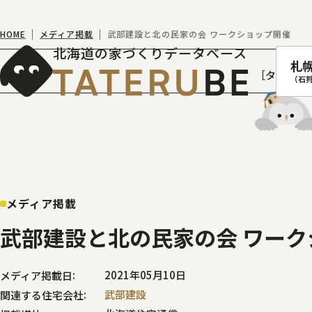
HOME
メディア掲載
武部建設と北の民家の会 ワークショップ開催
北海道の家づくりデータベース
札
［タテルベ
（石
札幌
函館
メディア掲載
室蘭
武部建設と北の民家の会 ワーク
北
2021年05月10日
メディア掲載日
武部建設
関連する住宅会社