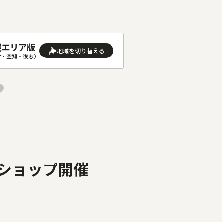
幌エリア版
］
狩・空知・後志）
AREA
地域
(石狩･空知･後志)版
旭川(上川･留萌･宗谷)版
(渡島･檜山)版
帯広(十勝)版
(胆振･日高)版
釧路(釧路･根室)版
ショップ開催
見(オホーツク)版