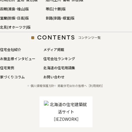
函館(渡島･檜山)版
帯広(十勝)版
室蘭(胆振･日高)版
釧路(釧路･根室)版
北見(オホーツク)版
CONTENTS
コンテンツ一覧
住宅会社紹介
メディア掲載
お施主様インタビュー
住宅会社ランキング
住宅実例
北海道の住宅用語集
家づくりコラム
お問い合わせ
個人情報保護方針
掲載住宅会社の皆様へ［利用規約］