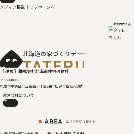
メディア掲載 トップページへ
タテロウくん
北海道の家づくりデータベース
［タテルベ
［ 運営 ］
株式会社北海道住宅通信社
〒060-0003
札幌市中央区北三条西七丁目5番地1 道庁西ビル3階
運営会社について
AREA
エリアを切り替える
札幌(石狩･空知･後志)版
旭川(上川･留萌･宗谷)版