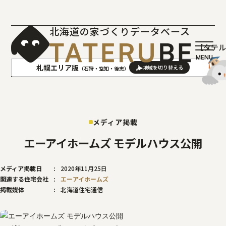
北海道の家づくりデータベース
［タテ
札幌エリア版
（石狩・空知・後志）
AREA
地域
メディア掲載
札幌(石狩･空知･後志)版
旭川(上川･留萌･宗谷)版
函館(渡島･檜山)版
帯広(十勝)版
エーアイホームズ モデルハウス公開
室蘭(胆振･日高)版
釧路(釧路･根室)版
メディア掲載日
2020年11月25日
北見(オホーツク)版
関連する住宅会社
エーアイホームズ
掲載媒体
北海道住宅通信