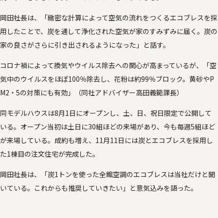
岡田社長は、「緻密な計算によって空気の流れをつくるエコブレスを採
用したことで、炭を通して浄化された空気が家のすみずみに届く。炭の
家の良さがさらに引き出されるようになった」と話す。
コロナ禍によって換気やウイルス除去への関心が高まっているが、「空
気中のウイルスをほぼ100％除去し、花粉は約99％ブロック。黄砂やP
M2・5の対策にも有効」（同社アドバイザー高田義範課長）
同モデルハウスは8月1日にオープンし、土、日、祝日限定で公開して
いる。オープン当初は土日に30組ほどの来場があり、今も毎週5組ほど
が来場している。成約も増え、11月11日には炭とエコブレスを採用し
た1棟目の注文住宅が完成した。
岡田社長は、「炭1トンを使った全館空調のエコブレスは当社だけと聞
いている。これからも推奨していきたい」と意気込みを語った。