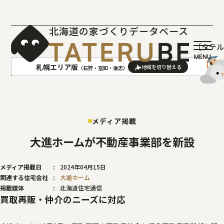
北海道の家づくりデータベース
［タテ
札幌エリア版
（石狩・空知・後志）
AREA
地域
メディア掲載
札幌(石狩･空知･後志)版
旭川(上川･留萌･宗谷)版
函館(渡島･檜山)版
帯広(十勝)版
大進ホームが不動産事業部を新設
室蘭(胆振･日高)版
釧路(釧路･根室)版
メディア掲載日
2024年04月15日
北見(オホーツク)版
関連する住宅会社
大進ホーム
掲載媒体
北海道住宅通信
買取再販・仲介のニーズに対応