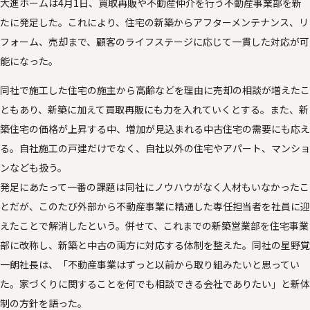
大進ホームは4月1日、買取再販や不動産仲介を行う不動産事業部を新
たに発足した。これにより、住宅の新築からアフターメンテナンス、リ
フォーム、売却まで、顧客のライフステージに応じて一貫した対応が可
能になった。
同社で施工した住宅の施主から高齢などを理由に売却の相談が増えたこ
ともあり、新築に加えて買取再販にも力を入れていくとする。また、新
築住宅の価格が上昇する中、増加が見込まれる中古住宅の需要にも応え
る。自社施工の戸建だけでなく、自社以外の住宅やアパート、マンショ
ンなども扱う。
発足にあたって一番の課題は同社にノウハウがなく人材もいなかったこ
とだが、このたび外部から不動産事業に精通した専任担当者を社員に迎
えたことで解消したという。併せて、これまでの新築営業部を住宅事業
部に改称し、新築と中古の両方に対応する体制を整えた。同社の星野覚
一朗社長は、「不動産事業はずっと以前から取り組みたいと思ってい
た。家づくりに関することを何でも相談できる会社でありたい」と新体
制の方針を語った。