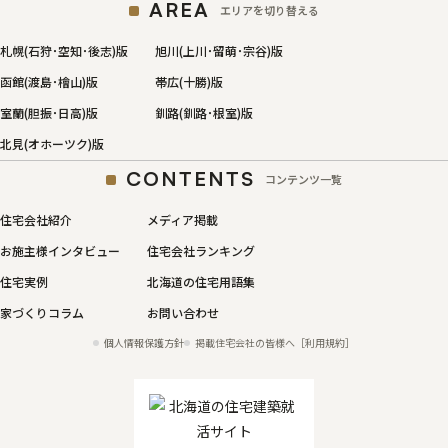
AREA
エリアを切り替える
札幌(石狩･空知･後志)版
旭川(上川･留萌･宗谷)版
函館(渡島･檜山)版
帯広(十勝)版
室蘭(胆振･日高)版
釧路(釧路･根室)版
北見(オホーツク)版
CONTENTS
コンテンツ一覧
住宅会社紹介
メディア掲載
お施主様インタビュー
住宅会社ランキング
住宅実例
北海道の住宅用語集
家づくりコラム
お問い合わせ
個人情報保護方針
掲載住宅会社の皆様へ［利用規約］