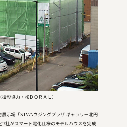
（撮影協力・㈱ＤＯＲＡＬ）
宅展示場「STVハウジングプラザ ギャラリー北円
ど7社がスマート電化仕様のモデルハウスを完成