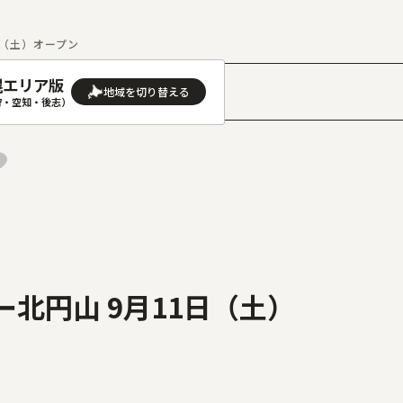
日（土）オープン
幌エリア版
］
狩・空知・後志）
AREA
地域
(石狩･空知･後志)版
旭川(上川･留萌･宗谷)版
(渡島･檜山)版
帯広(十勝)版
(胆振･日高)版
釧路(釧路･根室)版
ー北円山 9月11日（土）
見(オホーツク)版