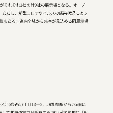
がそれぞれ1社の計9社の展示場となる。オープ
定。ただし、新型コロナウイルスの感染状況によっ
性もある。道内全域から集客が見込める同展示場
北5条西17丁目13―2。JR札幌駅から2㎞圏に
して北海道電力が所有する2915㎡の敷地に「Pr