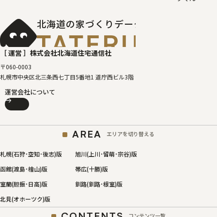
北海道の家づくりデータベース
［タテルベ
［ 運営 ］
株式会社北海道住宅通信社
〒060-0003
札幌市中央区北三条西七丁目5番地1 道庁西ビル3階
運営会社について
AREA
エリアを切り替える
札幌(石狩･空知･後志)版
旭川(上川･留萌･宗谷)版
函館(渡島･檜山)版
帯広(十勝)版
室蘭(胆振･日高)版
釧路(釧路･根室)版
北見(オホーツク)版
CONTENTS
コンテンツ一覧