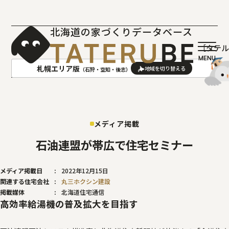
北海道の家づくりデータベース
［タテ
札幌エリア版
（石狩・空知・後志）
AREA
地域
メディア掲載
札幌(石狩･空知･後志)版
旭川(上川･留萌･宗谷)版
函館(渡島･檜山)版
帯広(十勝)版
石油連盟が帯広で住宅セミナー
室蘭(胆振･日高)版
釧路(釧路･根室)版
メディア掲載日
2022年12月15日
北見(オホーツク)版
関連する住宅会社
丸三ホクシン建設
掲載媒体
北海道住宅通信
高効率給湯機の普及拡大を目指す