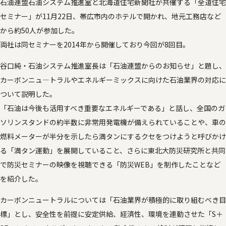
石油連盟石油システム推進室と北海道住宅新聞社が共催する「全道住宅
セミナー」が11月22日、帯広市内のホテルで開かれ、地元工務店など
から約50人が参加した。
両社は同セミナーを2014年から開催しており今回が8回目。
谷口純・石油システム推進室長は「石油連盟からのお知らせ」と題し、
カーボンニュ―トラルやエネルギーミックスに向けた石油業界の対応に
ついて説明した。
「石油は今後も活用すべき重要なエネルギーである」と話し、全国のガ
ソリンスタンドの約半数に非常用発電機が備えられていることや、車の
燃料メーターが半分を示したら満タンにするクセをつけようと呼びかけ
る「満タン運動」を展開していること、さらに東北大防災研究所と共同
で防災セミナーの映像を視聴できる「防災WEB」を制作したことなど
を紹介した。
カーボンニュートラルについては「石油業界が積極的に取り組むべき目
標」とし、安全性を前提に安定供給、経済性、環境を連動させた「S＋