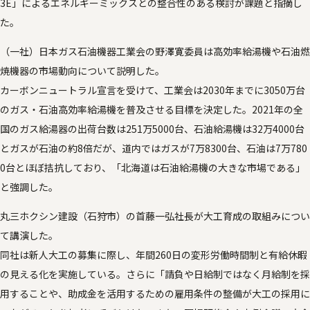
3E」によるエネルギーミックスとの整合性のある検討が課題と指摘し
た。
（一社）日本ガス石油機器工業会の野澤寛委員は高効率給湯機や石油燃
焼機器の市場動向について説明した。
カーボンニュートラル宣言を受けて、工業会は2030年までに3050万台
のガス・石油高効率給湯機を普及させる目標を決定した。2021年の全
国のガス給湯器の出荷台数は251万5000台、石油給湯機は32万4000台
とガスが石油の約8倍だが、道内ではガスが7万8300台、石油は7万780
0台とほぼ拮抗しており、「北海道は石油給湯機の大きな市場である」
と強調した。
丸三ホクシン建設（石狩市）の首藤一弘社長が大工育成の取組みについ
て講演した。
同社は新人大工の募集に際し、年間260日の変形労働時間制と有給休暇
の見える化を実施している。さらに「請負や日給制ではなく月給制を採
用することや、助成金を活用するための雇用条件の整備が大工の採用に