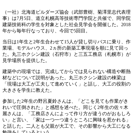
（一社）北海道ビルダーズ協会（武部豊樹、菊澤里志代表理
事）は7月5日、道立札幌高等技術専門学院と共催で、同学院
建築技術科の学生を対象とした社会見学会を開催した。2018
年から毎年行なっており、今回で5回目。
当日は1年生と2年生合わせて15人が貸し切りバスに乗り、作
業場、モデルハウス、2ヵ所の新築工事現場を順に見て回っ
た。丸三ホクシン建設（石狩市）と三五工務店（札幌市）が
見学場所を提供した。
建築中の現場では、完成してからでは見られない構造や断熱
材などについて説明があった。丸三ホクシン建設の棟梁は
「現場は大工が工夫して進めていく」と話し、大工の役割の
大きさを学生に教えた。
参加した2年生の野呂夏鈴さんは、「どこを見ても作業がき
れいで圧倒された」と感想を述べた。同じく2年生の佐々木
麗さんは、「工務店さんによって作り方が違うのがおもしろ
い」と言い、「家は一つ一つ違うところに興味を惹かれる」
と話した。二人とも父親が大工で、その影響から大工になる
勉強をしているという。