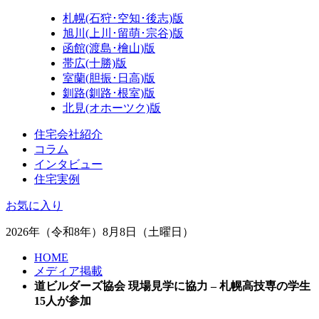
札幌(石狩･空知･後志)版
旭川(上川･留萌･宗谷)版
函館(渡島･檜山)版
帯広(十勝)版
室蘭(胆振･日高)版
釧路(釧路･根室)版
北見(オホーツク)版
住宅会社紹介
コラム
インタビュー
住宅実例
お気に入り
2026年（令和8年）8月8日（土曜日）
HOME
メディア掲載
道ビルダーズ協会 現場見学に協力 – 札幌高技専の学生
15人が参加