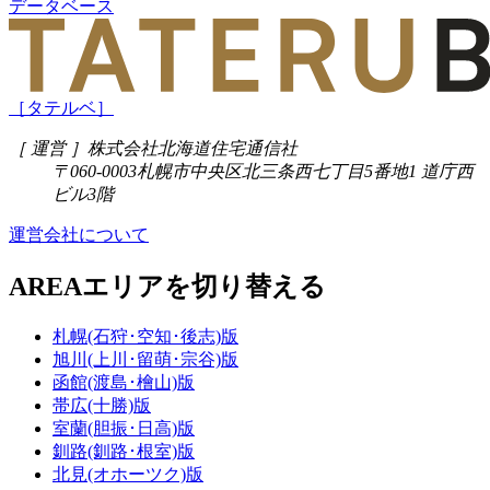
データベース
［タテルベ］
［ 運営 ］
株式会社北海道住宅通信社
〒060-0003
札幌市中央区北三条西七丁目5番地1 道庁西
ビル3階
運営会社について
AREA
エリアを切り替える
札幌(石狩･空知･後志)版
旭川(上川･留萌･宗谷)版
函館(渡島･檜山)版
帯広(十勝)版
室蘭(胆振･日高)版
釧路(釧路･根室)版
北見(オホーツク)版