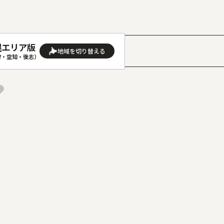
幌エリア版
］
狩・空知・後志）
AREA
地域
(石狩･空知･後志)版
旭川(上川･留萌･宗谷)版
(渡島･檜山)版
帯広(十勝)版
(胆振･日高)版
釧路(釧路･根室)版
見(オホーツク)版