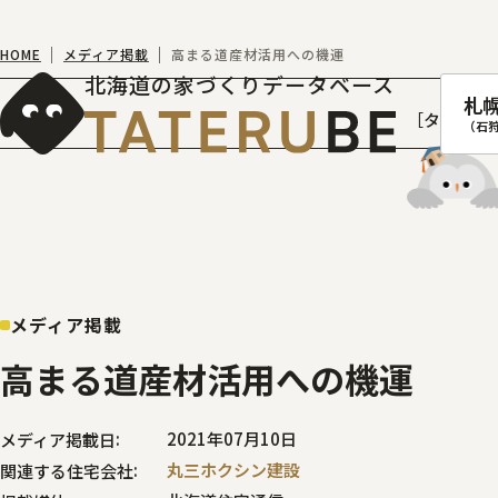
HOME
メディア掲載
高まる道産材活用への機運
北海道の家づくりデータベース
札
［タテルベ
（石
札幌
函館
メディア掲載
室蘭
高まる道産材活用への機運
北
2021年07月10日
メディア掲載日
丸三ホクシン建設
関連する住宅会社