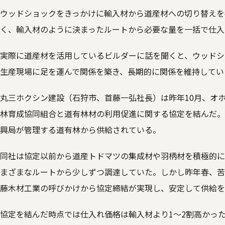
ウッドショックをきっかけに輸入材から道産材への切り替えを
く、輸入材のように決まったルートから必要な量を一括で仕入
実際に道産材を活用しているビルダーに話を聞くと、ウッドシ
生産現場に足を運んで関係を築き、長期的に関係を維持してい
丸三ホクシン建設（石狩市、首藤一弘社長）は昨年10月、オ
林育成協同組合と道有林材の利用促進に関する協定を結んだ。
興局が管理する道有林から供給されている。
同社は協定以前から道産トドマツの集成材や羽柄材を積極的に
まざまなルートから少しずつ調達していた。しかし昨年春、苦
藤木材工業の呼びかけから協定締結が実現し、安定して供給を
協定を結んだ時点では仕入れ価格は輸入材より1～2割高かっ