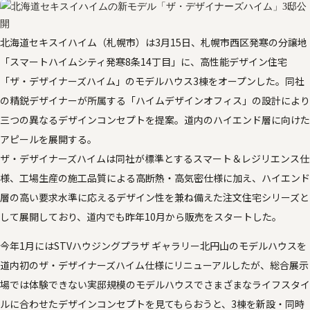
北海道セキスイハイム（札幌市）は3月15日、札幌市西区発寒の分譲地
「スマートハイムシティ発寒8条14丁目」に、高性能デザイン住宅
「ザ・デザイナーズハイム」のモデルハウス3棟をオープンした。同社
の精鋭デザイナーが所属する「ハイムデザインオフィス」の設計により
三つの異なるデザインコンセプトを提案。道内のハイエンド層に向けた
アピールを展開する。
ザ・デザイナーズハイムは同社が標準とするスマート＆レジリエンス仕
様、工場生産の施工品質による高断熱・高気密仕様に加え、ハイエンド
層の高い要求水準に応えるデザイン性を兼ね備えた注文住宅シリーズと
して展開しており、道内でも昨年10月から販売をスタートした。
今年1月にはSTVハウジングプラザ ギャラリー北円山のモデルハウスを
道内初のザ・デザイナーズハイム仕様にリニューアルしたが、総合展示
場では体験できない実邸規模のモデルハウスでさまざまなライフスタイ
ルに合わせたデザインコンセプトを見てもらおうと、3棟を新設・同時