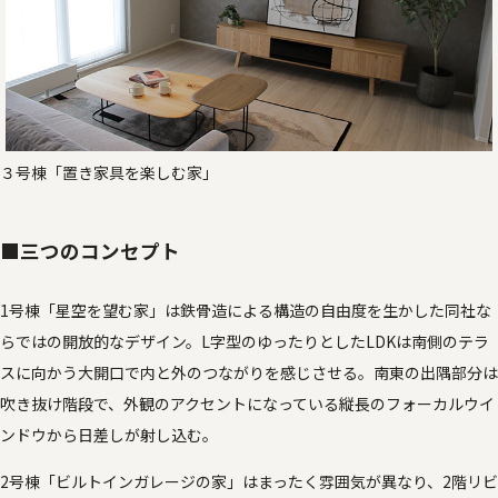
３号棟「置き家具を楽しむ家」
■三つのコンセプト
1号棟「星空を望む家」は鉄骨造による構造の自由度を生かした同社な
らではの開放的なデザイン。L字型のゆったりとしたLDKは南側のテラ
スに向かう大開口で内と外のつながりを感じさせる。南東の出隅部分は
吹き抜け階段で、外観のアクセントになっている縦長のフォーカルウイ
ンドウから日差しが射し込む。
2号棟「ビルトインガレージの家」はまったく雰囲気が異なり、2階リビ