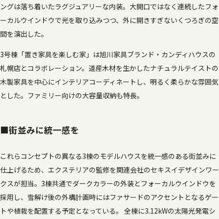
ングは落ち着いたラグジュアリーな内装。大開口ではなく連続したフォ
ーカルウインドウで光を取り込みつつ、外に開きすぎないくつろぎの空
間を演出した。
3号棟「置き家具を楽しむ家」は旭川家具ブランド・カンディハウスの
札幌店とコラボレーション。道産木材を生かしたナチュラルテイストの
木製家具を中心にインテリアコーディネートし、明るく柔らかな雰囲気
とした。ファミリー向けの大容量収納も特長。
■街並みに統一感を
これらコンセプトの異なる3棟のモデルハウスを統一感のある街並みに
仕上げるため、エクステリアの監修を関連会社のセキスイデザインワー
クスが担当。3棟共通でダークカラーの外装とフォーカルウインドウを
採用し、雪解け後の外構計画時にはファサードのアクセントとなるゲー
トや植栽を配置する予定となっている。 全棟に3.12kWの太陽光発電シ