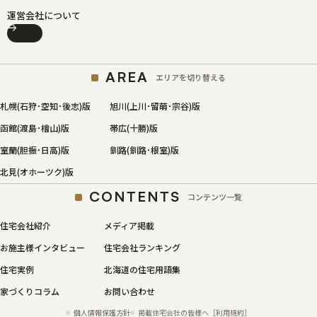
運営会社について
AREA
エリアを切り替える
札幌(石狩･空知･後志)版
旭川(上川･留萌･宗谷)版
函館(渡島･檜山)版
帯広(十勝)版
室蘭(胆振･日高)版
釧路(釧路･根室)版
北見(オホーツク)版
CONTENTS
コンテンツ一覧
住宅会社紹介
メディア掲載
お施主様インタビュー
住宅会社ランキング
住宅実例
北海道の住宅用語集
家づくりコラム
お問い合わせ
個人情報保護方針
掲載住宅会社の皆様へ［利用規約］