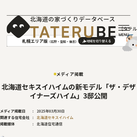
北海道の家づくりデータベース
［タテ
札幌エリア版
（石狩・空知・後志）
AREA
地域
メディア掲載
札幌(石狩･空知･後志)版
旭川(上川･留萌･宗谷)版
函館(渡島･檜山)版
帯広(十勝)版
北海道セキスイハイムの新モデル「ザ・デザ
室蘭(胆振･日高)版
釧路(釧路･根室)版
イナーズハイム」3邸公開
北見(オホーツク)版
メディア掲載日
2025年03月30日
関連する住宅会社
北海道セキスイハイム
掲載媒体
北海道住宅通信