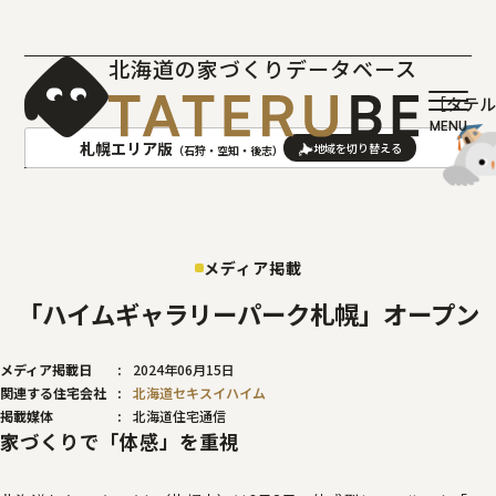
北海道の家づくりデータベース
［タテ
札幌エリア版
（石狩・空知・後志）
AREA
地域
メディア掲載
札幌(石狩･空知･後志)版
旭川(上川･留萌･宗谷)版
函館(渡島･檜山)版
帯広(十勝)版
「ハイムギャラリーパーク札幌」オープン
室蘭(胆振･日高)版
釧路(釧路･根室)版
メディア掲載日
2024年06月15日
北見(オホーツク)版
関連する住宅会社
北海道セキスイハイム
掲載媒体
北海道住宅通信
家づくりで「体感」を重視