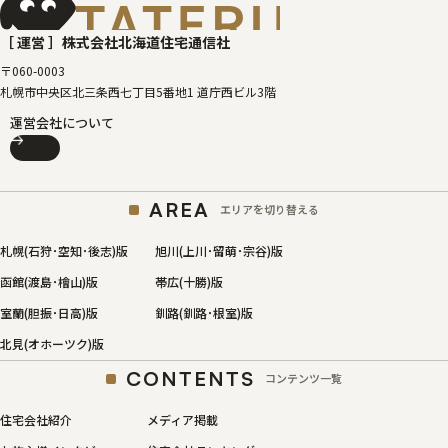
［タテルベ
［ 運営 ］
株式会社北海道住宅通信社
〒060-0003
札幌市中央区北三条西七丁目5番地1 道庁西ビル3階
運営会社について
AREA
エリアを切り替える
札幌(石狩･空知･後志)版
旭川(上川･留萌･宗谷)版
函館(渡島･檜山)版
帯広(十勝)版
室蘭(胆振･日高)版
釧路(釧路･根室)版
北見(オホーツク)版
CONTENTS
コンテンツ一覧
住宅会社紹介
メディア掲載