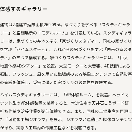
体感するギャラリー
建物は2階建で延床面積269.09㎡。家づくりを学べる「スタディギャラ
リー」と空間展示の「モデルルーム」を併設している。スタディギャラ
リーは、家づくりの基本を学ぶ「家づくりスタディ」、同社の家づくり
を学ぶ「ハイムスタディ」、これからの家づくりを学ぶ「未来の家スタ
ディ」の三つで構成する。 家づくりスタディギャラリーには、「巨大
地震体感4Dシアター」を設置。大型モニターと大音響、4D技術による
振動、フラッシュ、風を用いた臨場感のある映像コンテンツで自然災害
の脅威を体感し、災害に備えた家づくりの必要性を理解する。
ハイムスタディギャラリーには、「VR体験ルーム」を設置。ヘッドマ
ウント型のVR体感装置を装着すると、木造住宅の天井石こうボード釘
打ち作業や溶接作業を疑似体験できる。また、同社の工場生産を再現し
た「可動型工場ジオラマ」を展示。ジオラマと連動した映像コンテンツ
があり、実際の工場内の作業工程などを視聴できる。