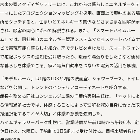
未来の家スタディギャラリーには、これからの暮らしとエネルギーをテ
ーマにしたプロジェクションマッピングを採用。画面上で興味のある場
所をタッチすると、住まいとエネルギーの関係などさまざまな図解が示
され、顧客の関心に沿って解説される。また、「スマートハイムルー
ム」では、同社独自のエネルギー管理システムであるスマートハイムナ
ビで実現可能な暮らしを紹介。声でテレビを点けたり、スマートフォン
で宅配ボックスの通知を受け取ったり、暖房や湯張りをしたりなど便利
な暮らしを体感できる。家と電気自動車をつないだ電気の活用も解説。
「モデルルーム」は1階のLDKと2階の洗面室、シャワーブース、トイレ
などを公開し、トレンドのインテリアコーディネートを紹介する。
館長を務める同社コンシェルジュ課の千葉侑実副主任は、「ネットによ
る情報過多社会では、体感することによって理解を深め自身に合った取
捨選択をすることが大切」と体感の意義を強調した。
ハイムギャラリーパーク札幌は、営業時間が午前10時から午後6時、定
休日は火、水曜日。予約制で1日5組まで受け付ける。目標来場者数は
年間500組。