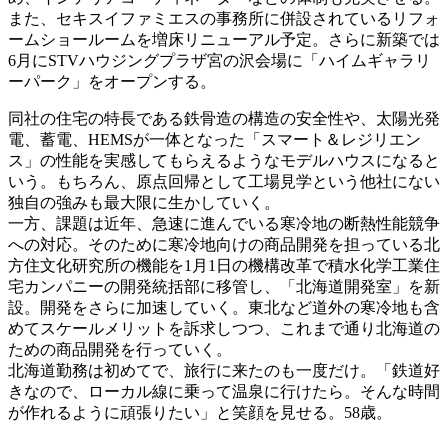
また、セキスイファミエスの事務所に併設されているリフォ
ームショールームを増床リニューアル予定。さらに新築では
6月にSTVハウジングプラザ宮の沢会場に「ハイムギャラリ
ーパーク」をオープンする。
同社の住宅の特長である鉄骨造の構造の安全性や、太陽光発
電、蓄電、HEMSが一体となった「スマート＆レジリエン
ス」の性能を実感してもらえるようなモデルハウスになると
いう。もちろん、原点回帰として工場見学という他社にない
独自の強みも最大限に生かしていく。
一方、課題は近年、急速に進んでいる寒冷地の断熱性能競争
への対応。そのために寒冷地向けの商品開発を担っている北
方住文化研究所の機能を1月1日の機構改革で積水化学工業住
宅カンパニーの開発統括部に移管し、「北海道開発室」を新
設。開発をさらに加速していく。東北など道外の寒冷地も含
めてスケールメリットを訴求しつつ、これまで通り北海道の
ための商品開発を行っていく。
北海道勤務は初めてで、旅行に来たのも一度だけ。「鉄道好
きなので、ローカル線に乗って温泉に行けたら。そんな時間
が作れるように頑張りたい」と笑顔を見せる。58歳。