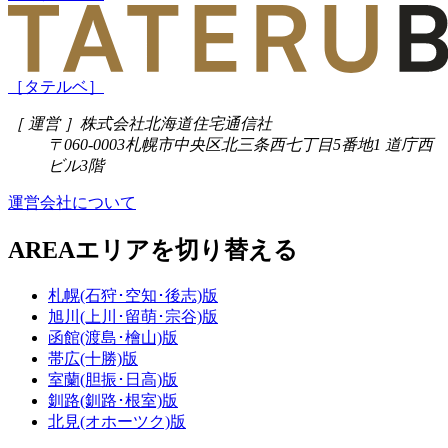
［タテルベ］
［ 運営 ］
株式会社北海道住宅通信社
〒060-0003
札幌市中央区北三条西七丁目5番地1 道庁西
ビル3階
運営会社について
AREA
エリアを切り替える
札幌(石狩･空知･後志)版
旭川(上川･留萌･宗谷)版
函館(渡島･檜山)版
帯広(十勝)版
室蘭(胆振･日高)版
釧路(釧路･根室)版
北見(オホーツク)版