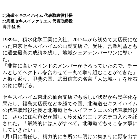
北海道セキスイハイム 代表取締役社長
北海道セキスイファミエス 代表取締役
高井 猛 氏
1989年、積水化学工業に入社。2017年から初めて支店長にな
った東京セキスイハイムの山梨支店で、受注、営業利益とも
に過去最高の成績を残し、地域シェアナンバーワンに導い
た。
「非常に高いマインドのメンバーがそろっていたので、チー
ムとしてベクトルを合わせて一丸で取り組むことができた」
と振り返り、甲斐の国、武田信玄の名言「人は城～」を座右
の銘に挙げる。
セキスイハイム東北の仙台支店でも厳しい状況から黒字化を
果たし、福島支店長などを経て今回、北海道セキスイハイム
の代表取締役社長と北海道セキスイファミエスの代表取締役
に。さらに住宅市況が厳しく冷え込むエリアのテコ入れを託
された。「最終的には人がすべて。北海道でもそこを大事に
していきたい」。
1月1日に着任し、精力的に各所の年明けの集まりに顔を出す