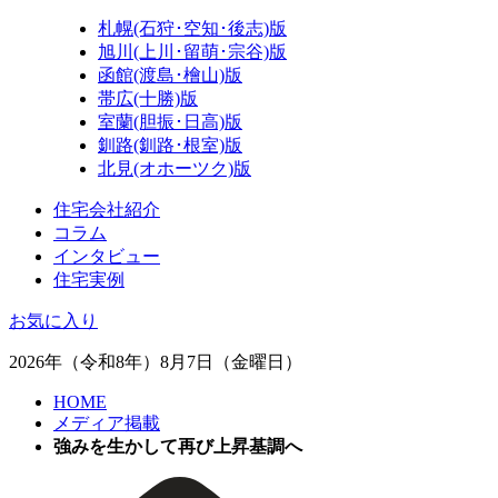
札幌(石狩･空知･後志)版
旭川(上川･留萌･宗谷)版
函館(渡島･檜山)版
帯広(十勝)版
室蘭(胆振･日高)版
釧路(釧路･根室)版
北見(オホーツク)版
住宅会社紹介
コラム
インタビュー
住宅実例
お気に入り
2026年（令和8年）8月7日（金曜日）
HOME
メディア掲載
強みを生かして再び上昇基調へ