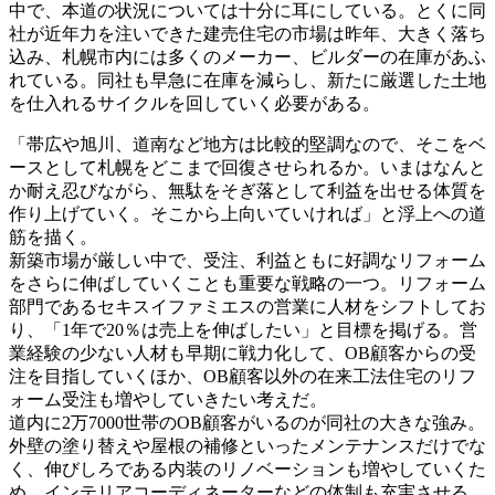
中で、本道の状況については十分に耳にしている。とくに同
社が近年力を注いできた建売住宅の市場は昨年、大きく落ち
込み、札幌市内には多くのメーカー、ビルダーの在庫があふ
れている。同社も早急に在庫を減らし、新たに厳選した土地
を仕入れるサイクルを回していく必要がある。
「帯広や旭川、道南など地方は比較的堅調なので、そこをベ
ースとして札幌をどこまで回復させられるか。いまはなんと
か耐え忍びながら、無駄をそぎ落として利益を出せる体質を
作り上げていく。そこから上向いていければ」と浮上への道
筋を描く。
新築市場が厳しい中で、受注、利益ともに好調なリフォーム
をさらに伸ばしていくことも重要な戦略の一つ。リフォーム
部門であるセキスイファミエスの営業に人材をシフトしてお
り、「1年で20％は売上を伸ばしたい」と目標を掲げる。営
業経験の少ない人材も早期に戦力化して、OB顧客からの受
注を目指していくほか、OB顧客以外の在来工法住宅のリフ
ォーム受注も増やしていきたい考えだ。
道内に2万7000世帯のOB顧客がいるのが同社の大きな強み。
外壁の塗り替えや屋根の補修といったメンテナンスだけでな
く、伸びしろである内装のリノベーションも増やしていくた
め、インテリアコーディネーターなどの体制も充実させる。