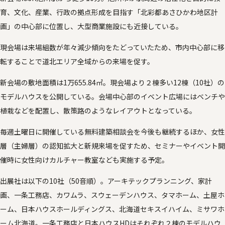
育、文化、産業、行政の拠点形成を目指す「北彩都あさひかわ地区計
画」の中心部に位置し、大型商業施設にも近接している。
現会場は来場組数が年々減少傾向をたどっていたため、市内中心部に移
転することで道北エリア全域からの来場を促す。
新会場の敷地面積は1万655.84㎡。現会場より２棟多い12棟（10社）の
モデルハウスを公開している。会場中心部のイベント広場にはベンチや
植栽などを配置し、散策路のようなレイアウトとなっている。
毎週土曜日に開催している無料建築相談会を今後も継続するほか、女性
層（主婦層）の認知拡大と新規来場を促すため、セミナーやイベント開
催時に女性向けカルチャー教室なども実施する予定。
出展社は以下の10社（50音順）。アーキテックプランニング、家計
画、一条工務店、カワムラ、スウェーデンハウス、タマホーム、土屋ホ
ーム、日本ハウスホールディングス、北海道セキスイハイム、ミサワホ
ーム北海道。一条工務店と日本ハウスHDはそれぞれ２棟のモデルハウ