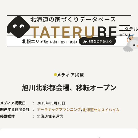
北海道の家づくりデータベース
［タテ
札幌エリア版
（石狩・空知・後志）
AREA
地域
メディア掲載
札幌(石狩･空知･後志)版
旭川(上川･留萌･宗谷)版
函館(渡島･檜山)版
帯広(十勝)版
旭川北彩都会場、移転オープン
室蘭(胆振･日高)版
釧路(釧路･根室)版
メディア掲載日
2019年09月10日
北見(オホーツク)版
関連する住宅会社
アーキテックプランニング
北海道セキスイハイム
掲載媒体
北海道住宅通信