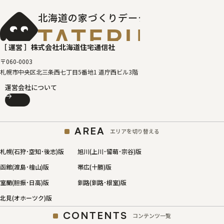
北海道の家づくりデータベース
［タテルベ
［ 運営 ］
株式会社北海道住宅通信社
〒060-0003
札幌市中央区北三条西七丁目5番地1 道庁西ビル3階
運営会社について
AREA
エリアを切り替える
札幌(石狩･空知･後志)版
旭川(上川･留萌･宗谷)版
函館(渡島･檜山)版
帯広(十勝)版
室蘭(胆振･日高)版
釧路(釧路･根室)版
北見(オホーツク)版
CONTENTS
コンテンツ一覧