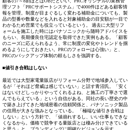
顧客の7～8割ほどはOBだといい、PRCオリジナルの業務管
理ソフト「PRCサポートシステム」で4000件ほどある顧客情
報を管理。制度が目まぐるしく変わる補助金についても、製
品の型番や数量などを入れると対象補助金の目安額が一目で
わかるため営業でも役立っているという。 過去に大型リフ
ォームを施工した時にはパナソニックから随時アドバイスを
もらい、長期優良住宅認定を取得できた実例もある。「顧客
のニーズに応えられるよう、常に制度の変化やトレンドを掴
めるようにしておきたい。PRCのフォローは心強い」と、
PRCのバックアップ体制の頼もしさを強調する。
■値引き合戦はしない
最近では大型家電量販店がリフォーム分野で地域参入してい
るが「それほど脅威は感じていない」と話す青沼氏。「安く
はないけどしっかりやってくれるよね、と施工の丁寧さで選
んでもらえている」という自信がある。同社の長い歴史の中
で築き上げてきた地域密着の信頼関係と、パナソニック製品
の信用が大きな強みとなっている。 「極端な値引き合戦は
しない」という方針で、「値崩れするし、いい仕事もできな
くなるから。価格で競争する量販店とは棲み分けできている
と思う」と、ブランディングに明確なビジョンを示す。