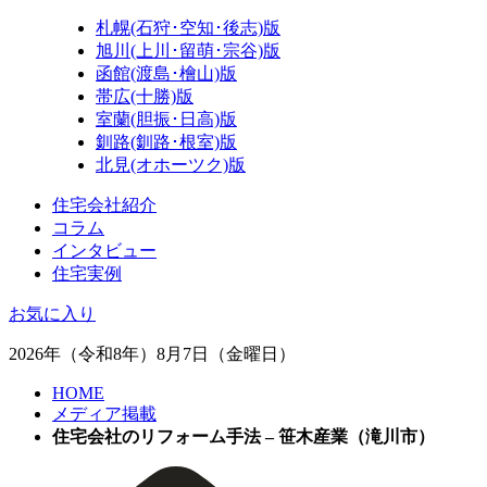
札幌(石狩･空知･後志)版
旭川(上川･留萌･宗谷)版
函館(渡島･檜山)版
帯広(十勝)版
室蘭(胆振･日高)版
釧路(釧路･根室)版
北見(オホーツク)版
住宅会社紹介
コラム
インタビュー
住宅実例
お気に入り
2026年（令和8年）8月7日（金曜日）
HOME
メディア掲載
住宅会社のリフォーム手法 – 笹木産業（滝川市）