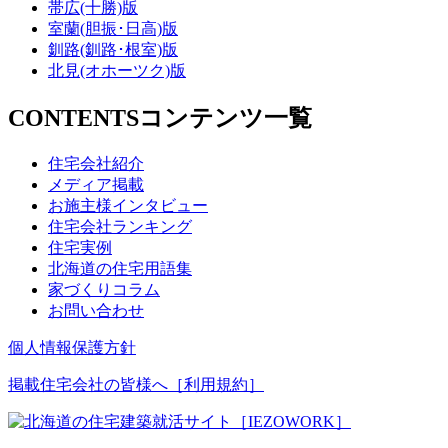
帯広(十勝)版
室蘭(胆振･日高)版
釧路(釧路･根室)版
北見(オホーツク)版
CONTENTS
コンテンツ一覧
住宅会社紹介
メディア掲載
お施主様インタビュー
住宅会社ランキング
住宅実例
北海道の住宅用語集
家づくりコラム
お問い合わせ
個人情報保護方針
掲載住宅会社の皆様へ［利用規約］