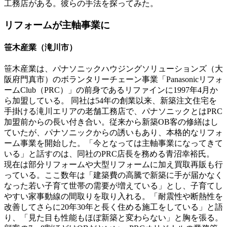
工務店がある。彼らの手法を探ってみた。
リフォームが主軸事業に
笹木産業（滝川市）
笹木産業は、パナソニックハウジングソリューションズ（大
阪府門真市）のボランタリーチェーン事業「Panasonicリフォ
ームClub（PRC）」の前身であるリファインに1997年4月か
ら加盟している。 同社は54年の創業以来、新築注文住宅を
手掛ける滝川エリアの老舗工務店で、パナソニックとはPRC
加盟前からの長い付き合い。従来から新築OB客の修繕はし
ていたが、パナソニックからの誘いもあり、本格的なリフォ
ーム事業を開始した。「今となっては主軸事業になってきて
いる」と話すのは、同社のPRC店長を務める青沼幸裕氏。
現在は部分リフォームや大型リフォームに加え買取再販も行
っている。ここ数年は「建築費の高騰で新築に手が届かなく
なった若い子育て世帯の需要が増えている」とし、子育てし
やすい家事動線の間取りを取り入れる。「耐震性や断熱性を
改善してさらに20年30年と長く住める施工をしている」と語
り、「見た目も性能もほぼ新築と変わらない」と胸を張る。