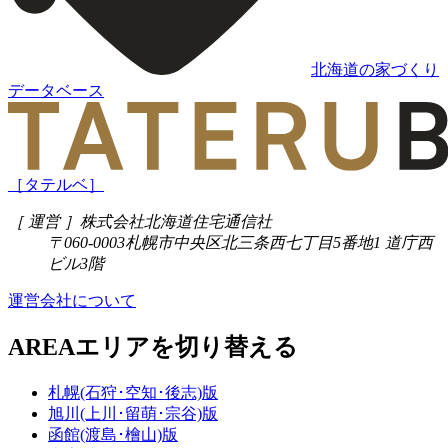
北海道の家づくり
データベース
［タテルベ］
［ 運営 ］
株式会社北海道住宅通信社
〒060-0003
札幌市中央区北三条西七丁目5番地1 道庁西
ビル3階
運営会社について
AREA
エリアを切り替える
札幌(石狩･空知･後志)版
旭川(上川･留萌･宗谷)版
函館(渡島･檜山)版