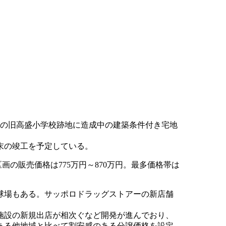
17の旧高盛小学校跡地に造成中の建築条件付き宅地
月末の竣工を予定している。
㎡。1区画の販売価格は775万円～870万円。最多価格帯は
球場もある。サッポロドラッグストアーの新店舗
業施設の新規出店が相次ぐなど開発が進んでおり、
ある他地域と比べて割安感のある分譲価格を設定