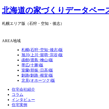
北海道の家づくりデータベー
札幌エリア版
（石狩・空知・後志）
AREA
地域
札幌(石狩･空知･後志)版
旭川(上川･留萌･宗谷)版
函館(渡島･檜山)版
帯広(十勝)版
室蘭(胆振･日高)版
釧路(釧路･根室)版
北見(オホーツク)版
住宅会社紹介
コラム
インタビュー
住宅実例