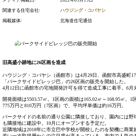
関連する住宅会社
ハウジング・コバヤシ
掲載媒体
北海道住宅通信
旧高盛小跡地に26区画を造成
ハウジング・コバヤシ（函館市）は4月29日、函館市高盛町
「パークサイドビレッジ巴」の26区画の販売を開始した。
4月12日に函館市の宅地開発許可を得て造成工事に着手。6
開発面積は5503.57㎡。1区画の面積は165.02㎡～168.95
775万円と810万円（7区画）で、平均坪単価は約16万円。
パークサイドの名前の通り公園に隣接しており、園内には野
も隣接地に建設中。10月にオープンする予定だ。
近隣地域は2018年に市立巴中学校が開校したのを契機に商
若い一次取得層からの注目度が高まっている。市内で人気の