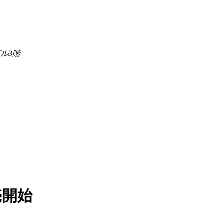
ル3階
売開始