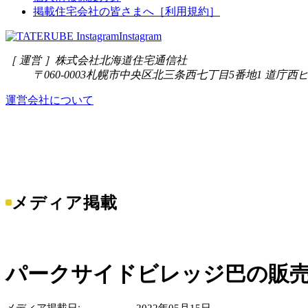
掲載住宅会社の皆さまへ［利用規約］
Instagram
［ 運営 ］
株式会社北海道住宅通信社
〒060-0003
札幌市中央区北三条西七丁目5番地1 道庁西ビ
運営会社について
メディア掲載
パークサイドビレッジ巴の販
メディア掲載日
2022年05月15日