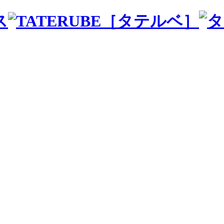
ス
［タテルベ］