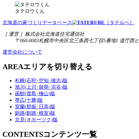
タテロウくん
北海道の家づくりデータベース
［タテルベ］
［ 運営 ］
株式会社北海道住宅通信社
〒060-0003
札幌市中央区北三条西七丁目5番地1 道庁西ビ
運営会社について
AREA
エリアを切り替える
札幌(石狩･空知･後志)版
旭川(上川･留萌･宗谷)版
函館(渡島･檜山)版
帯広(十勝)版
室蘭(胆振･日高)版
釧路(釧路･根室)版
北見(オホーツク)版
CONTENTS
コンテンツ一覧