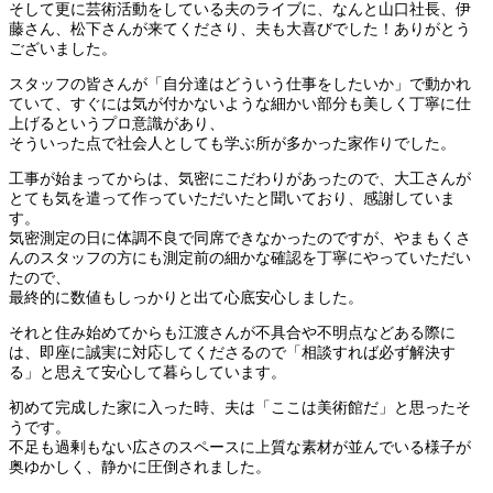
そして更に芸術活動をしている夫のライブに、なんと山口社長、伊
藤さん、松下さんが来てくださり、夫も大喜びでした！ありがとう
ございました。
スタッフの皆さんが「自分達はどういう仕事をしたいか」で動かれ
ていて、すぐには気が付かないような細かい部分も美しく丁寧に仕
上げるというプロ意識があり、
そういった点で社会人としても学ぶ所が多かった家作りでした。
工事が始まってからは、気密にこだわりがあったので、大工さんが
とても気を遣って作っていただいたと聞いており、感謝していま
す。
気密測定の日に体調不良で同席できなかったのですが、やまもくさ
んのスタッフの方にも測定前の細かな確認を丁寧にやっていただい
たので、
最終的に数値もしっかりと出て心底安心しました。
それと住み始めてからも江渡さんが不具合や不明点などある際に
は、即座に誠実に対応してくださるので「相談すれば必ず解決す
る」と思えて安心して暮らしています。
初めて完成した家に入った時、夫は「ここは美術館だ」と思ったそ
うです。
不足も過剰もない広さのスペースに上質な素材が並んでいる様子が
奥ゆかしく、静かに圧倒されました。