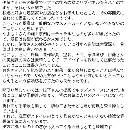
伊藤さんからの提案でソファの後ろの壁にリブパネルを入れたので
すが、それが大正解でした。
私達の好きな建築家やお店などをお伝えしたところ、その雰囲気に
合わせて提案してくださったそうです。
こういった提案は一般的なハウスメーカーだとなかなかできないの
ではないかと思います。
やまもくさんの施工事例はナチュラルなものが多い印象だったの
で、最初は要望が伝わるか未知でした。
しかし、伊藤さんの建築やインテリアに対する造詣は大変深く、希
望以上の良い家ができました。
他にも、照明、坪庭、造作家具、塗装、天井、家具選び、伊藤さん
の美意識の高さは素晴らしくて、アドバイスを採用して正解だった
ことはここには書ききれません。
お客さんとして気を遣われた結果、家が台無しになることは望んで
いなかったので、やめた方がいいことはやめた方がいいと言っても
らえるという信頼感を持てたのも良かったです。
間取り等については、松下さんの提案でキッズスペースにつけた地
窓には、猫や子供達が集まり、皆のお気に入りのスペースになって
います。
折れ曲がる階段も楽しく、訪ねてきた子ども達が何度も登り降りし
ています。
それと、洗面所とトイレの奥まり具合がなんともいえない静謐な雰
囲気で気に入っています。
夕方に洗面所の上の窓から入ってくる西日もとても綺麗です。