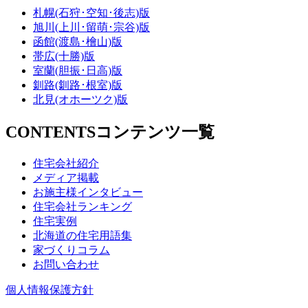
札幌(石狩･空知･後志)版
旭川(上川･留萌･宗谷)版
函館(渡島･檜山)版
帯広(十勝)版
室蘭(胆振･日高)版
釧路(釧路･根室)版
北見(オホーツク)版
CONTENTS
コンテンツ一覧
住宅会社紹介
メディア掲載
お施主様インタビュー
住宅会社ランキング
住宅実例
北海道の住宅用語集
家づくりコラム
お問い合わせ
個人情報保護方針