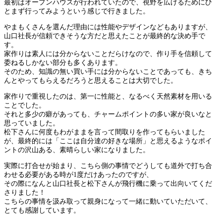
最初はオープンハウスが行われていたので、視野を広げるためにひ
とまず行ってみようという感じで行きました。
やまもくさんを選んだ理由には性能やデザインなどもありますが、
山口社長が信頼できそうな方だと思えたことが最終的な決め手で
す。
家作りは素人には分からないことだらけなので、作り手を信頼して
委ねるしかない部分も多くあります。
そのため、知識の無い買い手には分からないことであっても、きち
んとやってもらえるだろうと思えることは大切でした。
家作りで重視したのは、第一に性能と、なるべく天然素材を用いる
ことでした。
それと多少の癖があっても、チャームポイントの多い家が良いなと
思っていました。
松下さんに何度もわがままを言って間取りを作ってもらいました
が、最終的には「ここは自分達の好きな場所」と思えるようなポイ
ントの沢山ある、素晴らしい家になりました。
実際に打合せが始まり、こちら側の事情でどうしても道外で打ち合
わせる必要がある時が1度だけあったのですが、
その際になんと山口社長と松下さんが飛行機に乗って出向いてくだ
さりました！
こちらの事情を汲み取って親身になって一緒に動いていただいて、
とても感謝しています。