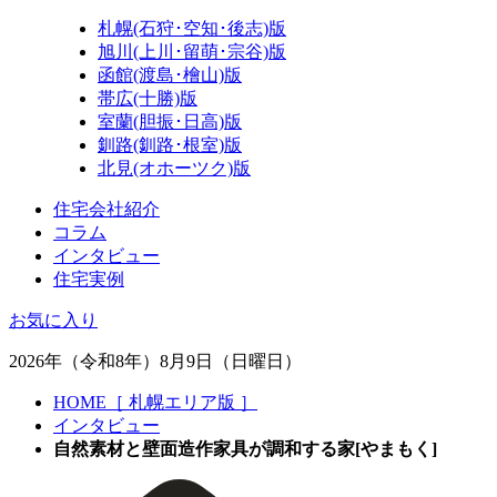
札幌(石狩･空知･後志)版
旭川(上川･留萌･宗谷)版
函館(渡島･檜山)版
帯広(十勝)版
室蘭(胆振･日高)版
釧路(釧路･根室)版
北見(オホーツク)版
住宅会社紹介
コラム
インタビュー
住宅実例
お気に入り
2026年（令和8年）8月9日（日曜日）
HOME［ 札幌エリア版 ］
インタビュー
自然素材と壁面造作家具が調和する家[やまもく]