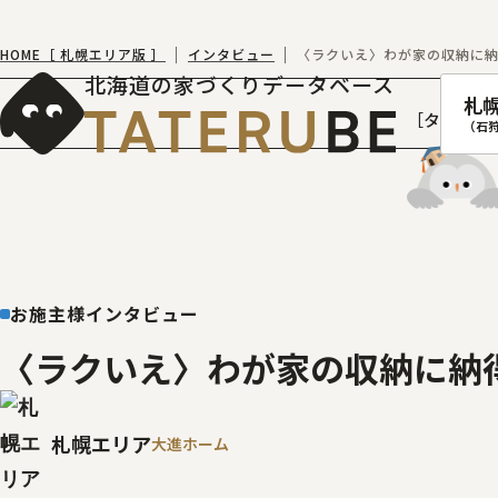
HOME［ 札幌エリア版 ］
インタビュー
〈ラクいえ〉わが家の収納に納
北海道の家づくりデータベース
札
［タテルベ
（石
札幌
函館
お施主様インタビュー
室蘭
〈ラクいえ〉わが家の収納に納
北
札幌エリア
大進ホーム