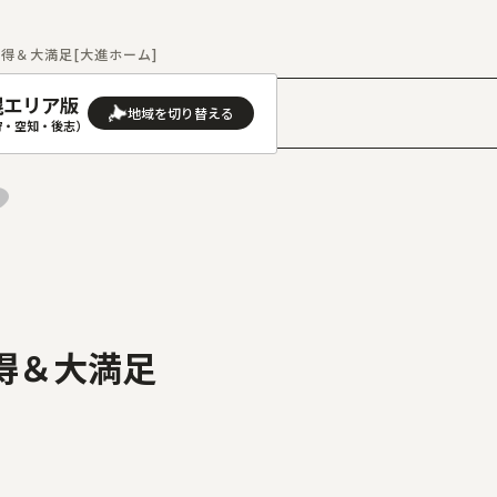
得＆大満足[大進ホーム]
幌エリア版
］
狩・空知・後志）
AREA
地域
(石狩･空知･後志)版
旭川(上川･留萌･宗谷)版
(渡島･檜山)版
帯広(十勝)版
(胆振･日高)版
釧路(釧路･根室)版
得＆大満足
見(オホーツク)版