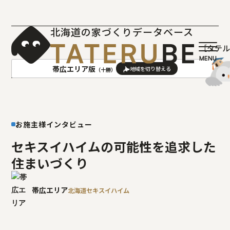
北海道の家づくりデータベース
［タテ
帯広エリア版
（十勝）
AREA
地域
お施主様インタビュー
札幌(石狩･空知･後志)版
旭川(上川･留萌･宗谷)版
函館(渡島･檜山)版
帯広(十勝)版
セキスイハイムの可能性を追求した
室蘭(胆振･日高)版
釧路(釧路･根室)版
住まいづくり
北見(オホーツク)版
帯広エリア
北海道セキスイハイム