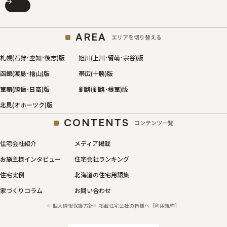
AREA
エリアを切り替える
札幌(石狩･空知･後志)版
旭川(上川･留萌･宗谷)版
函館(渡島･檜山)版
帯広(十勝)版
室蘭(胆振･日高)版
釧路(釧路･根室)版
北見(オホーツク)版
CONTENTS
コンテンツ一覧
住宅会社紹介
メディア掲載
お施主様インタビュー
住宅会社ランキング
住宅実例
北海道の住宅用語集
家づくりコラム
お問い合わせ
個人情報保護方針
掲載住宅会社の皆様へ［利用規約］