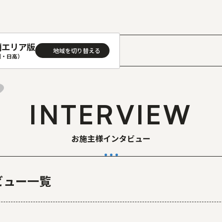
蘭エリア版
］
振・日高）
AREA
地域
INTERVIEW
(石狩･空知･後志)版
旭川(上川･留萌･宗谷)版
(渡島･檜山)版
帯広(十勝)版
お施主様インタビュー
(胆振･日高)版
釧路(釧路･根室)版
見(オホーツク)版
ビュー一覧