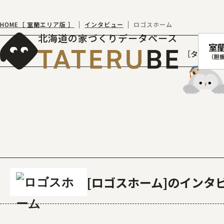
HOME［ 室蘭エリア版 ］
インタビュー
ロゴスホーム
北海道の家づくりデータベース
室
［タテルベ
（胆
札幌
函館
室蘭
北
ロゴスホーム
のインタ