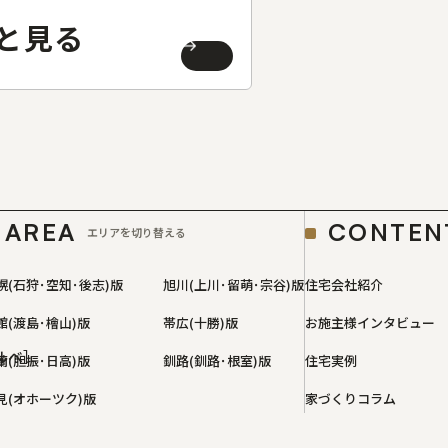
と見る
AREA
CONTEN
エリアを切り替える
幌(石狩･空知･後志)版
旭川(上川･留萌･宗谷)版
住宅会社紹介
館(渡島･檜山)版
帯広(十勝)版
お施主様インタビュー
ルベ］
蘭(胆振･日高)版
釧路(釧路･根室)版
住宅実例
見(オホーツク)版
家づくりコラム