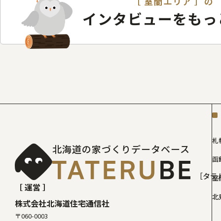
［ 室蘭エリア ］の
インタビューをもっ
札
北海道の家づくりデータベース
函
［タテ
室
［ 運営 ］
北
株式会社北海道住宅通信社
〒060-0003