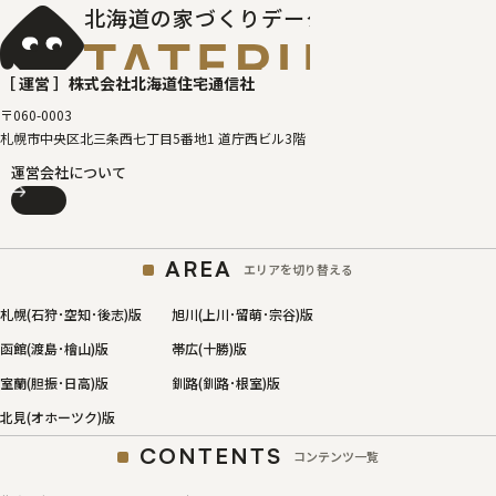
北海道の家づくりデータベース
［タテルベ
［ 運営 ］
株式会社北海道住宅通信社
〒060-0003
札幌市中央区北三条西七丁目5番地1 道庁西ビル3階
運営会社について
AREA
エリアを切り替える
札幌(石狩･空知･後志)版
旭川(上川･留萌･宗谷)版
函館(渡島･檜山)版
帯広(十勝)版
室蘭(胆振･日高)版
釧路(釧路･根室)版
北見(オホーツク)版
CONTENTS
コンテンツ一覧