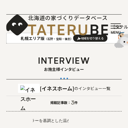
北海道の家づくりデータベース
［タテ
札幌エリア版
（石狩・空知・後志）
AREA
地域
INTERVIEW
お施主様インタビュー
札幌(石狩･空知･後志)版
旭川(上川･留萌･宗谷)版
函館(渡島･檜山)版
帯広(十勝)版
室蘭(胆振･日高)版
釧路(釧路･根室)版
イネスホーム
のインタビュー一覧
北見(オホーツク)版
3
掲載記事数：
件