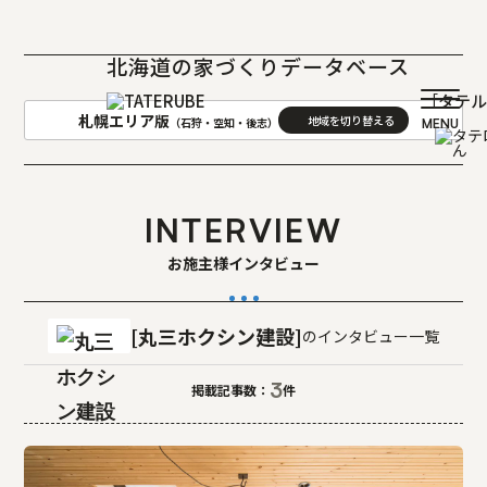
北海道の家づくりデータベース
［タテ
札幌エリア版
（石狩・空知・後志）
AREA
地域
INTERVIEW
札幌(石狩･空知･後志)版
旭川(上川･留萌･宗谷)版
お施主様インタビュー
函館(渡島･檜山)版
帯広(十勝)版
室蘭(胆振･日高)版
釧路(釧路･根室)版
丸三ホクシン建設
のインタビュー一覧
北見(オホーツク)版
3
掲載記事数：
件