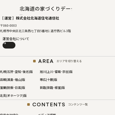
北海道の家づくりデータベース
［タテルベ
［ 運営 ］
株式会社北海道住宅通信社
〒060-0003
札幌市中央区北三条西七丁目5番地1 道庁西ビル3階
運営会社について
AREA
エリアを切り替える
札幌(石狩･空知･後志)版
旭川(上川･留萌･宗谷)版
函館(渡島･檜山)版
帯広(十勝)版
室蘭(胆振･日高)版
釧路(釧路･根室)版
北見(オホーツク)版
CONTENTS
コンテンツ一覧
住宅会社紹介
メディア掲載