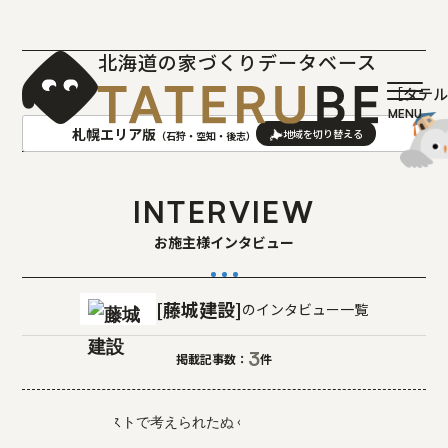
北海道の家づくりデータベース
［タテ
札幌エリア版
（石狩・空知・後志）
AREA
地域
INTERVIEW
お施主様インタビュー
札幌(石狩･空知･後志)版
旭川(上川･留萌･宗谷)版
函館(渡島･檜山)版
帯広(十勝)版
室蘭(胆振･日高)版
釧路(釧路･根室)版
藤城建設
のインタビュー一覧
北見(オホーツク)版
3
掲載記事数：
件