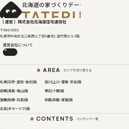
北海道の家づくりデータベース
［タテルベ
［ 運営 ］
株式会社北海道住宅通信社
〒060-0003
札幌市中央区北三条西七丁目5番地1 道庁西ビル3階
運営会社について
AREA
エリアを切り替える
札幌(石狩･空知･後志)版
旭川(上川･留萌･宗谷)版
函館(渡島･檜山)版
帯広(十勝)版
室蘭(胆振･日高)版
釧路(釧路･根室)版
北見(オホーツク)版
CONTENTS
コンテンツ一覧