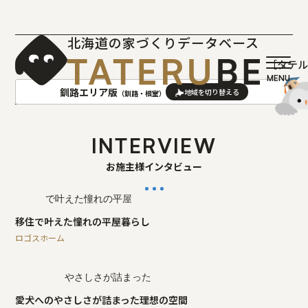
北海道の家づくりデータベース
［タテ
釧路エリア版
（釧路・根室）
AREA
地域
INTERVIEW
お施主様インタビュー
札幌(石狩･空知･後志)版
旭川(上川･留萌･宗谷)版
函館(渡島･檜山)版
帯広(十勝)版
室蘭(胆振･日高)版
釧路(釧路･根室)版
移住で叶えた憧れの平屋暮らし
北見(オホーツク)版
ロゴスホーム
愛犬へのやさしさが詰まった理想の空間