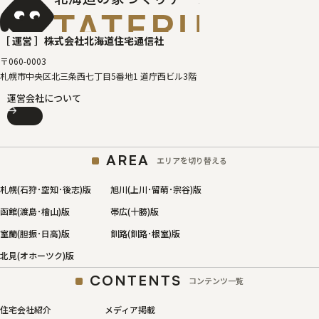
［タテルベ
［ 運営 ］
株式会社北海道住宅通信社
〒060-0003
札幌市中央区北三条西七丁目5番地1 道庁西ビル3階
運営会社について
AREA
エリアを切り替える
札幌(石狩･空知･後志)版
旭川(上川･留萌･宗谷)版
函館(渡島･檜山)版
帯広(十勝)版
室蘭(胆振･日高)版
釧路(釧路･根室)版
北見(オホーツク)版
CONTENTS
コンテンツ一覧
住宅会社紹介
メディア掲載