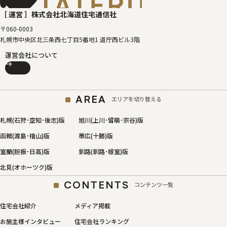
［タテルベ
［ 運営 ］
株式会社北海道住宅通信社
〒060-0003
札幌市中央区北三条西七丁目5番地1 道庁西ビル3階
運営会社について
AREA
エリアを切り替える
札幌(石狩･空知･後志)版
旭川(上川･留萌･宗谷)版
函館(渡島･檜山)版
帯広(十勝)版
室蘭(胆振･日高)版
釧路(釧路･根室)版
北見(オホーツク)版
CONTENTS
コンテンツ一覧
住宅会社紹介
メディア掲載
お施主様インタビュー
住宅会社ランキング