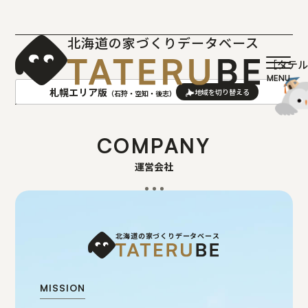
北海道の家づくりデータベース
［タテ
札幌エリア版
（石狩・空知・後志）
AREA
地域
COMPANY
運営会社
札幌(石狩･空知･後志)版
旭川(上川･留萌･宗谷)版
函館(渡島･檜山)版
帯広(十勝)版
室蘭(胆振･日高)版
釧路(釧路･根室)版
北見(オホーツク)版
北海道の家づくりデータベース
MISSION