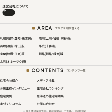
運営会社について
AREA
エリアを切り替える
札幌(石狩･空知･後志)版
旭川(上川･留萌･宗谷)版
函館(渡島･檜山)版
帯広(十勝)版
室蘭(胆振･日高)版
釧路(釧路･根室)版
北見(オホーツク)版
CONTENTS
コンテンツ一覧
住宅会社紹介
メディア掲載
お施主様インタビュー
住宅会社ランキング
住宅実例
北海道の住宅用語集
家づくりコラム
お問い合わせ
個人情報保護方針
掲載住宅会社の皆様へ［利用規約］