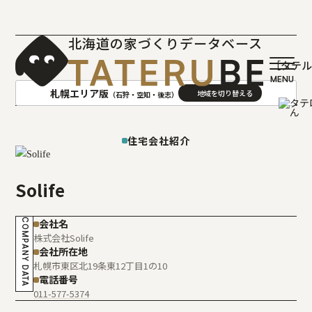
北海道の家づくりデータベース
［タテ
札幌エリア版
（石狩・空知・後志）
AREA
地域
住宅会社紹介
札幌(石狩･空知･後志)版
旭川(上川･留萌･宗谷)版
Solife
函館(渡島･檜山)版
帯広(十勝)版
室蘭(胆振･日高)版
釧路(釧路･根室)版
COMPANY DATA
会社名
北見(オホーツク)版
株式会社Solife
会社所在地
札幌市東区北19条東12丁目1の10
電話番号
011-577-5374