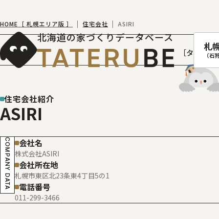
HOME［ 札幌エリア版 ］
住宅会社
ASIRI
北海道の家づくりデータベース
札
［タテルベ
（石
住宅会社紹介
ASIRI
札幌
函館
COMPANY DATA
会社名
室蘭
株式会社ASIRI
北
会社所在地
札幌市東区北23条東4丁目5の1
電話番号
011-299-3466