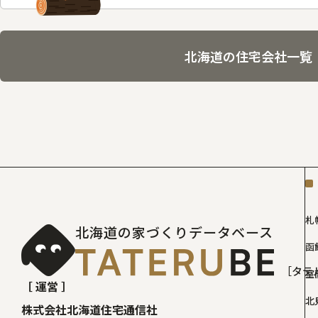
北海道の住宅会社一覧
札
北海道の家づくりデータベース
函
［タテ
室
［ 運営 ］
北
株式会社北海道住宅通信社