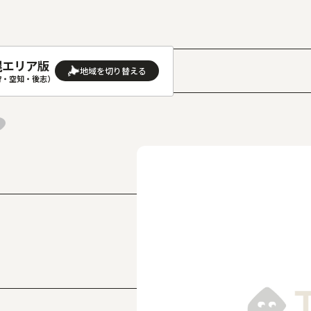
幌エリア版
］
狩・空知・後志）
AREA
地域
(石狩･空知･後志)版
旭川(上川･留萌･宗谷)版
(渡島･檜山)版
帯広(十勝)版
(胆振･日高)版
釧路(釧路･根室)版
見(オホーツク)版