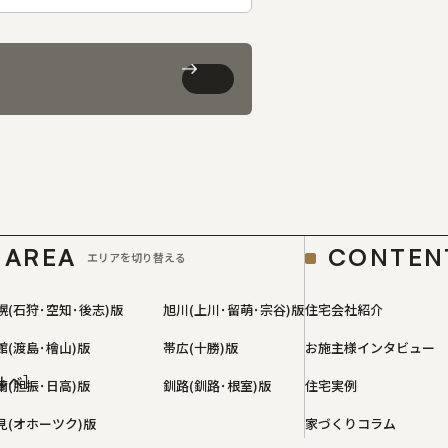
AREA
CONTEN
エリアを切り替える
幌(石狩･空知･後志)版
旭川(上川･留萌･宗谷)版
住宅会社紹介
館(渡島･檜山)版
帯広(十勝)版
お施主様インタビュー
ルベ］
蘭(胆振･日高)版
釧路(釧路･根室)版
住宅実例
見(オホーツク)版
家づくりコラム