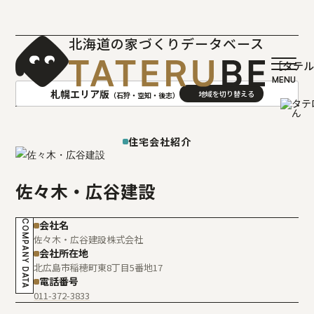
北海道の家づくりデータベース
［タテ
札幌エリア版
（石狩・空知・後志）
AREA
地域
住宅会社紹介
札幌(石狩･空知･後志)版
旭川(上川･留萌･宗谷)版
佐々木・広谷建設
函館(渡島･檜山)版
帯広(十勝)版
室蘭(胆振･日高)版
釧路(釧路･根室)版
COMPANY DATA
会社名
北見(オホーツク)版
佐々木・広谷建設株式会社
会社所在地
北広島市稲穂町東8丁目5番地17
電話番号
011-372-3833