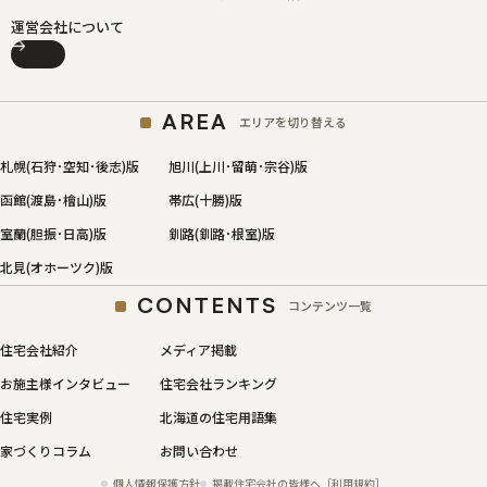
運営会社について
AREA
エリアを切り替える
札幌(石狩･空知･後志)版
旭川(上川･留萌･宗谷)版
函館(渡島･檜山)版
帯広(十勝)版
室蘭(胆振･日高)版
釧路(釧路･根室)版
北見(オホーツク)版
CONTENTS
コンテンツ一覧
住宅会社紹介
メディア掲載
お施主様インタビュー
住宅会社ランキング
住宅実例
北海道の住宅用語集
家づくりコラム
お問い合わせ
個人情報保護方針
掲載住宅会社の皆様へ［利用規約］