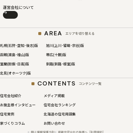
運営会社について
AREA
エリアを切り替える
札幌(石狩･空知･後志)版
旭川(上川･留萌･宗谷)版
函館(渡島･檜山)版
帯広(十勝)版
室蘭(胆振･日高)版
釧路(釧路･根室)版
北見(オホーツク)版
CONTENTS
コンテンツ一覧
住宅会社紹介
メディア掲載
お施主様インタビュー
住宅会社ランキング
住宅実例
北海道の住宅用語集
家づくりコラム
お問い合わせ
個人情報保護方針
掲載住宅会社の皆様へ［利用規約］