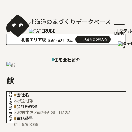
北海道の家づくりデータベース
［タテ
札幌エリア版
（石狩・空知・後志）
AREA
地域
住宅会社紹介
札幌(石狩･空知･後志)版
旭川(上川･留萌･宗谷)版
献
函館(渡島･檜山)版
帯広(十勝)版
室蘭(胆振･日高)版
釧路(釧路･根室)版
COMPANY DATA
会社名
北見(オホーツク)版
株式会社献
会社所在地
札幌市中央区南2条西26丁目3の3
電話番号
011-676-8066