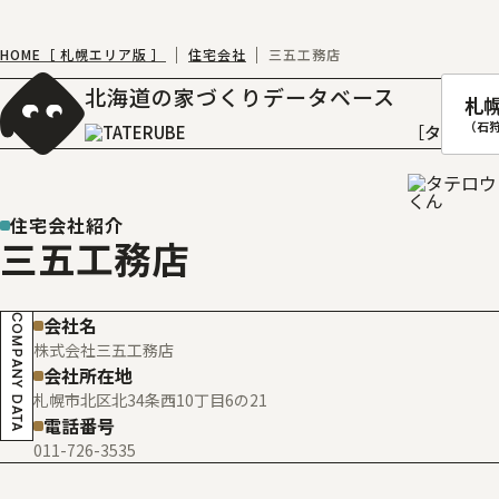
HOME［ 札幌エリア版 ］
住宅会社
三五工務店
北海道の家づくりデータベース
札
（石
［タテルベ
住宅会社紹介
三五工務店
札幌
函館
COMPANY DATA
会社名
室蘭
株式会社三五工務店
北
会社所在地
札幌市北区北34条西10丁目6の21
電話番号
011-726-3535