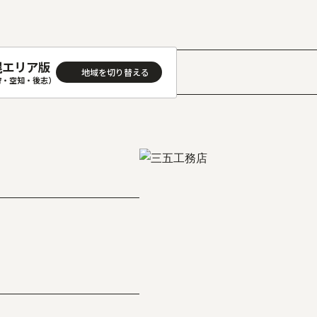
幌エリア版
狩・空知・後志）
］
AREA
地域
(石狩･空知･後志)版
旭川(上川･留萌･宗谷)版
(渡島･檜山)版
帯広(十勝)版
(胆振･日高)版
釧路(釧路･根室)版
見(オホーツク)版