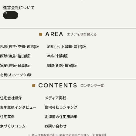
運営会社について
AREA
エリアを切り替える
札幌(石狩･空知･後志)版
旭川(上川･留萌･宗谷)版
函館(渡島･檜山)版
帯広(十勝)版
室蘭(胆振･日高)版
釧路(釧路･根室)版
北見(オホーツク)版
CONTENTS
コンテンツ一覧
住宅会社紹介
メディア掲載
お施主様インタビュー
住宅会社ランキング
住宅実例
北海道の住宅用語集
家づくりコラム
お問い合わせ
個人情報保護方針
掲載住宅会社の皆様へ［利用規約］