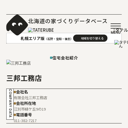
北海道の家づくりデータベース
［タテ
札幌エリア版
（石狩・空知・後志）
AREA
地域
住宅会社紹介
札幌(石狩･空知･後志)版
旭川(上川･留萌･宗谷)版
三邦工務店
函館(渡島･檜山)版
帯広(十勝)版
室蘭(胆振･日高)版
釧路(釧路･根室)版
COMPANY DATA
会社名
北見(オホーツク)版
有限会社三邦工務店
会社所在地
江別市緑ケ丘9の19
電話番号
011-382-7217