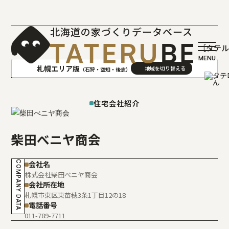
北海道の家づくりデータベース
［タテ
札幌エリア版
（石狩・空知・後志）
AREA
地域
住宅会社紹介
札幌(石狩･空知･後志)版
旭川(上川･留萌･宗谷)版
柴田べニヤ商会
函館(渡島･檜山)版
帯広(十勝)版
室蘭(胆振･日高)版
釧路(釧路･根室)版
COMPANY DATA
会社名
北見(オホーツク)版
株式会社柴田べニヤ商会
会社所在地
札幌市東区東苗穂3条1丁目12の18
電話番号
011-789-7711