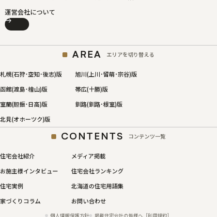
運営会社について
AREA
エリアを切り替える
札幌(石狩･空知･後志)版
旭川(上川･留萌･宗谷)版
函館(渡島･檜山)版
帯広(十勝)版
室蘭(胆振･日高)版
釧路(釧路･根室)版
北見(オホーツク)版
CONTENTS
コンテンツ一覧
住宅会社紹介
メディア掲載
お施主様インタビュー
住宅会社ランキング
住宅実例
北海道の住宅用語集
家づくりコラム
お問い合わせ
個人情報保護方針
掲載住宅会社の皆様へ［利用規約］