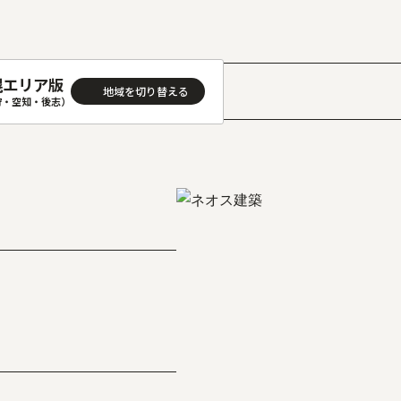
幌エリア版
狩・空知・後志）
］
AREA
地域
(石狩･空知･後志)版
旭川(上川･留萌･宗谷)版
(渡島･檜山)版
帯広(十勝)版
(胆振･日高)版
釧路(釧路･根室)版
見(オホーツク)版