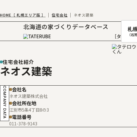
HOME［ 札幌エリア版 ］
住宅会社
ネオス建築
北海道の家づくりデータベース
札
（石
［タテルベ
住宅会社紹介
ネオス建築
札幌
函館
COMPANY DATA
会社名
室蘭
ネオス建築株式会社
北
会社所在地
江別市5条4丁目8の3
電話番号
011-378-9143