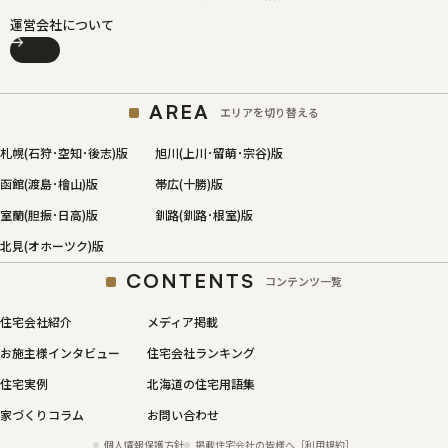
運営会社について
AREA
エリアを切り替える
札幌(石狩･空知･後志)版
旭川(上川･留萌･宗谷)版
函館(渡島･檜山)版
帯広(十勝)版
室蘭(胆振･日高)版
釧路(釧路･根室)版
北見(オホーツク)版
CONTENTS
コンテンツ一覧
住宅会社紹介
メディア掲載
お施主様インタビュー
住宅会社ランキング
住宅実例
北海道の住宅用語集
家づくりコラム
お問い合わせ
個人情報保護方針
掲載住宅会社の皆様へ［利用規約］