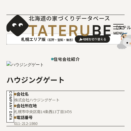
北海道の家づくりデータベース
［タテ
札幌エリア版
（石狩・空知・後志）
AREA
地域
住宅会社紹介
札幌(石狩･空知･後志)版
旭川(上川･留萌･宗谷)版
ハウジングゲート
函館(渡島･檜山)版
帯広(十勝)版
室蘭(胆振･日高)版
釧路(釧路･根室)版
COMPANY DATA
会社名
北見(オホーツク)版
株式会社ハウジングゲート
会社所在地
札幌市中央区南14条西13丁目3の5
電話番号
011-212-1860