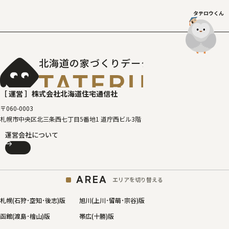
タテロウくん
北海道の家づくりデータベース
［タテルベ
［ 運営 ］
株式会社北海道住宅通信社
〒060-0003
札幌市中央区北三条西七丁目5番地1 道庁西ビル3階
運営会社について
AREA
エリアを切り替える
札幌(石狩･空知･後志)版
旭川(上川･留萌･宗谷)版
函館(渡島･檜山)版
帯広(十勝)版