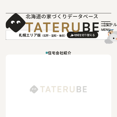
北海道の家づくりデータベース
［タテ
札幌エリア版
（石狩・空知・後志）
AREA
地域
住宅会社紹介
札幌(石狩･空知･後志)版
旭川(上川･留萌･宗谷)版
函館(渡島･檜山)版
帯広(十勝)版
室蘭(胆振･日高)版
釧路(釧路･根室)版
北見(オホーツク)版