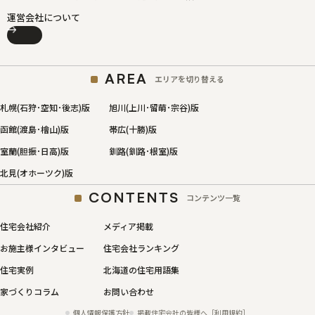
運営会社について
AREA
エリアを切り替える
札幌(石狩･空知･後志)版
旭川(上川･留萌･宗谷)版
函館(渡島･檜山)版
帯広(十勝)版
室蘭(胆振･日高)版
釧路(釧路･根室)版
北見(オホーツク)版
CONTENTS
コンテンツ一覧
住宅会社紹介
メディア掲載
お施主様インタビュー
住宅会社ランキング
住宅実例
北海道の住宅用語集
家づくりコラム
お問い合わせ
個人情報保護方針
掲載住宅会社の皆様へ［利用規約］