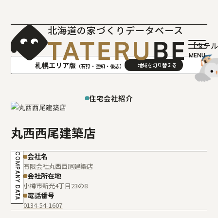
北海道の家づくりデータベース
［タテ
札幌エリア版
（石狩・空知・後志）
AREA
地域
住宅会社紹介
札幌(石狩･空知･後志)版
旭川(上川･留萌･宗谷)版
丸西西尾建築店
函館(渡島･檜山)版
帯広(十勝)版
室蘭(胆振･日高)版
釧路(釧路･根室)版
COMPANY DATA
会社名
北見(オホーツク)版
有限会社丸西西尾建築店
会社所在地
小樽市新光4丁目23の8
電話番号
0134-54-1607