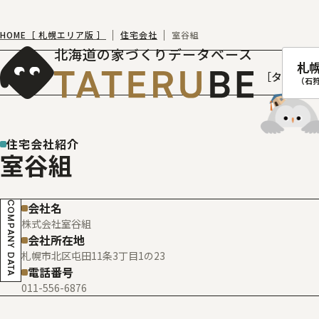
HOME［ 札幌エリア版 ］
住宅会社
室谷組
北海道の家づくりデータベース
札
［タテルベ
（石
住宅会社紹介
室谷組
札幌
函館
COMPANY DATA
会社名
室蘭
株式会社室谷組
北
会社所在地
札幌市北区屯田11条3丁目1の23
電話番号
011-556-6876