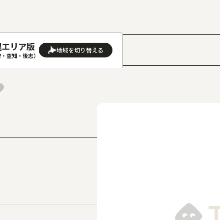
幌エリア版
］
狩・空知・後志）
AREA
地域
(石狩･空知･後志)版
旭川(上川･留萌･宗谷)版
(渡島･檜山)版
帯広(十勝)版
(胆振･日高)版
釧路(釧路･根室)版
見(オホーツク)版