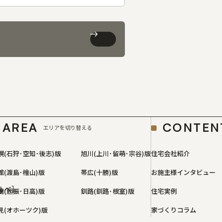
AREA
CONTEN
エリアを切り替える
幌(石狩･空知･後志)版
旭川(上川･留萌･宗谷)版
住宅会社紹介
館(渡島･檜山)版
帯広(十勝)版
お施主様インタビュー
ルベ］
蘭(胆振･日高)版
釧路(釧路･根室)版
住宅実例
見(オホーツク)版
家づくりコラム