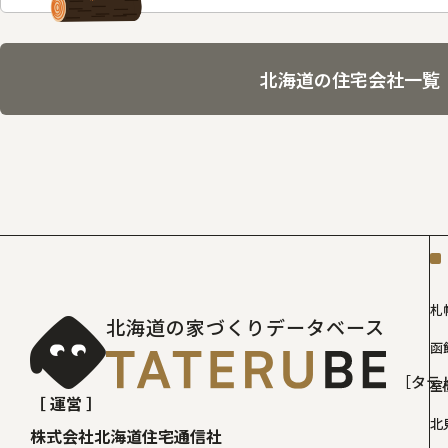
北海道の住宅会社一覧
札
北海道の家づくりデータベース
函
［タテ
室
［ 運営 ］
北
株式会社北海道住宅通信社