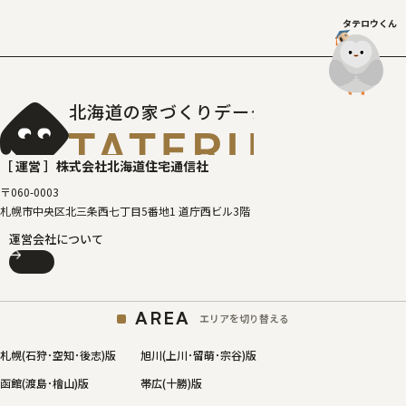
タテロウくん
北海道の家づくりデータベース
［タテルベ
［ 運営 ］
株式会社北海道住宅通信社
〒060-0003
札幌市中央区北三条西七丁目5番地1 道庁西ビル3階
運営会社について
AREA
エリアを切り替える
札幌(石狩･空知･後志)版
旭川(上川･留萌･宗谷)版
函館(渡島･檜山)版
帯広(十勝)版