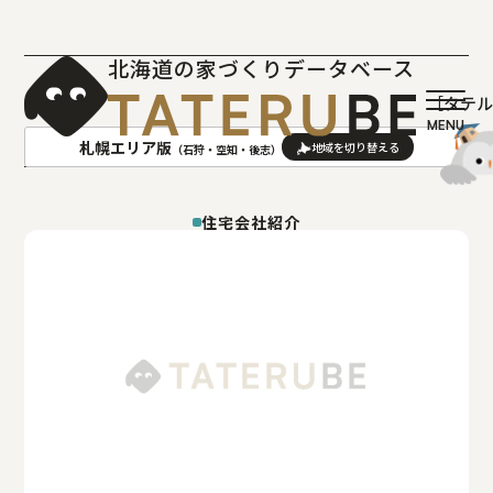
北海道の家づくりデータベース
［タテ
札幌エリア版
（石狩・空知・後志）
AREA
地域
住宅会社紹介
札幌(石狩･空知･後志)版
旭川(上川･留萌･宗谷)版
函館(渡島･檜山)版
帯広(十勝)版
室蘭(胆振･日高)版
釧路(釧路･根室)版
北見(オホーツク)版