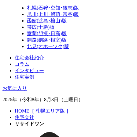
札幌(石狩･空知･後志)版
旭川(上川･留萌･宗谷)版
函館(渡島･檜山)版
帯広(十勝)版
室蘭(胆振･日高)版
釧路(釧路･根室)版
北見(オホーツク)版
住宅会社紹介
コラム
インタビュー
住宅実例
お気に入り
2026年（令和8年）8月8日（土曜日）
HOME［ 札幌エリア版 ］
住宅会社
リサイドワン