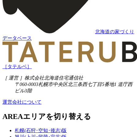
北海道の家づくり
データベース
［タテルベ］
［ 運営 ］
株式会社北海道住宅通信社
〒060-0003
札幌市中央区北三条西七丁目5番地1 道庁西
ビル3階
運営会社について
AREA
エリアを切り替える
札幌(石狩･空知･後志)版
旭川(上川･留萌･宗谷)版