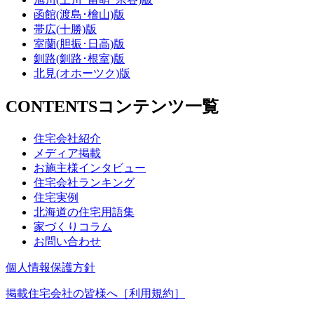
函館(渡島･檜山)版
帯広(十勝)版
室蘭(胆振･日高)版
釧路(釧路･根室)版
北見(オホーツク)版
CONTENTS
コンテンツ一覧
住宅会社紹介
メディア掲載
お施主様インタビュー
住宅会社ランキング
住宅実例
北海道の住宅用語集
家づくりコラム
お問い合わせ
個人情報保護方針
掲載住宅会社の皆様へ［利用規約］