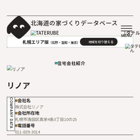
北海道の家づくりデータベース
［タテ
札幌エリア版
（石狩・空知・後志）
AREA
地域
住宅会社紹介
札幌(石狩･空知･後志)版
旭川(上川･留萌･宗谷)版
リノア
函館(渡島･檜山)版
帯広(十勝)版
室蘭(胆振･日高)版
釧路(釧路･根室)版
COMPANY DATA
会社名
北見(オホーツク)版
株式会社リノア
会社所在地
札幌市清田区真栄4条3丁目10の25
電話番号
011-839-3014