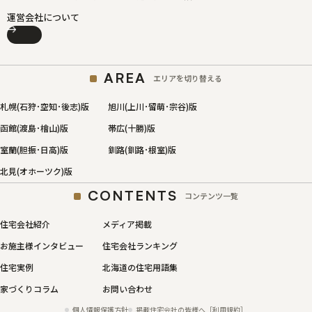
運営会社について
AREA
エリアを切り替える
札幌(石狩･空知･後志)版
旭川(上川･留萌･宗谷)版
函館(渡島･檜山)版
帯広(十勝)版
室蘭(胆振･日高)版
釧路(釧路･根室)版
北見(オホーツク)版
CONTENTS
コンテンツ一覧
住宅会社紹介
メディア掲載
お施主様インタビュー
住宅会社ランキング
住宅実例
北海道の住宅用語集
家づくりコラム
お問い合わせ
個人情報保護方針
掲載住宅会社の皆様へ［利用規約］