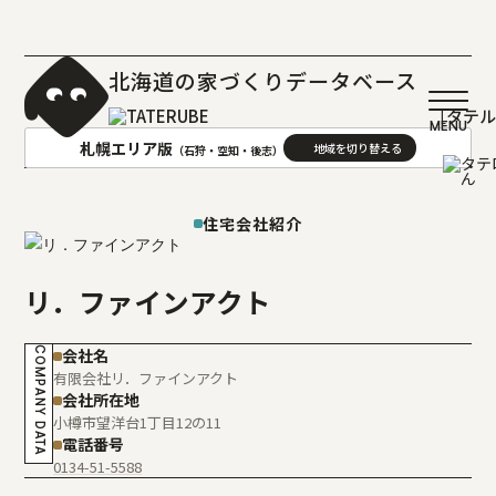
北海道の家づくりデータベース
［タテ
札幌エリア版
（石狩・空知・後志）
AREA
地域
住宅会社紹介
札幌(石狩･空知･後志)版
旭川(上川･留萌･宗谷)版
リ．ファインアクト
函館(渡島･檜山)版
帯広(十勝)版
室蘭(胆振･日高)版
釧路(釧路･根室)版
COMPANY DATA
会社名
北見(オホーツク)版
有限会社リ．ファインアクト
会社所在地
小樽市望洋台1丁目12の11
電話番号
0134-51-5588