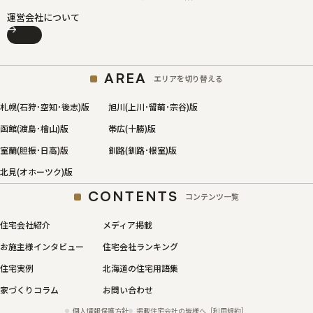
運営会社について
AREA
エリアを切り替える
札幌(石狩･空知･後志)版
旭川(上川･留萌･宗谷)版
函館(渡島･檜山)版
帯広(十勝)版
室蘭(胆振･日高)版
釧路(釧路･根室)版
北見(オホーツク)版
CONTENTS
コンテンツ一覧
住宅会社紹介
メディア掲載
お施主様インタビュー
住宅会社ランキング
住宅実例
北海道の住宅用語集
家づくりコラム
お問い合わせ
個人情報保護方針
掲載住宅会社の皆様へ［利用規約］