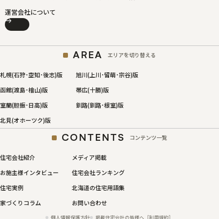
運営会社について
AREA
エリアを切り替える
札幌(石狩･空知･後志)版
旭川(上川･留萌･宗谷)版
函館(渡島･檜山)版
帯広(十勝)版
室蘭(胆振･日高)版
釧路(釧路･根室)版
北見(オホーツク)版
CONTENTS
コンテンツ一覧
住宅会社紹介
メディア掲載
お施主様インタビュー
住宅会社ランキング
住宅実例
北海道の住宅用語集
家づくりコラム
お問い合わせ
個人情報保護方針
掲載住宅会社の皆様へ［利用規約］