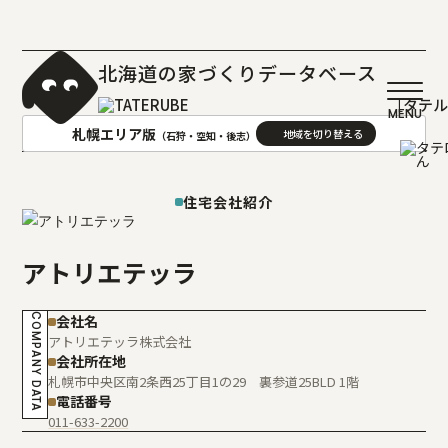
北海道の家づくりデータベース
［タテ
札幌エリア版
（石狩・空知・後志）
AREA
地域
住宅会社紹介
札幌(石狩･空知･後志)版
旭川(上川･留萌･宗谷)版
アトリエテッラ
函館(渡島･檜山)版
帯広(十勝)版
室蘭(胆振･日高)版
釧路(釧路･根室)版
COMPANY DATA
会社名
北見(オホーツク)版
アトリエテッラ株式会社
会社所在地
札幌市中央区南2条西25丁目1の29 裏参道25BLD 1階
電話番号
011-633-2200