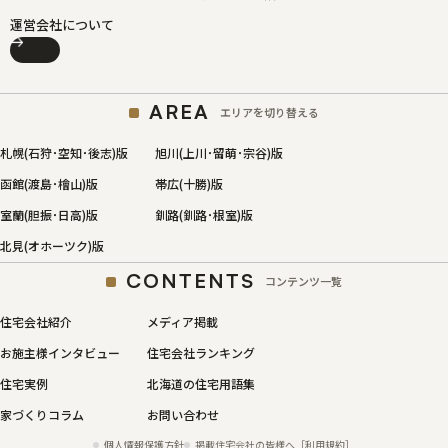
運営会社について
AREA
エリアを切り替える
札幌(石狩･空知･後志)版
旭川(上川･留萌･宗谷)版
函館(渡島･檜山)版
帯広(十勝)版
室蘭(胆振･日高)版
釧路(釧路･根室)版
北見(オホーツク)版
CONTENTS
コンテンツ一覧
住宅会社紹介
メディア掲載
お施主様インタビュー
住宅会社ランキング
住宅実例
北海道の住宅用語集
家づくりコラム
お問い合わせ
個人情報保護方針
掲載住宅会社の皆様へ［利用規約］