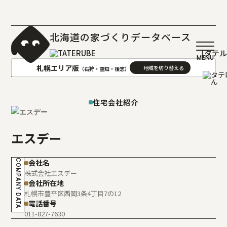
北海道の家づくりデータベース
［タテ
札幌エリア版
（石狩・空知・後志）
AREA
地域
住宅会社紹介
札幌(石狩･空知･後志)版
旭川(上川･留萌･宗谷)版
エスデー
函館(渡島･檜山)版
帯広(十勝)版
室蘭(胆振･日高)版
釧路(釧路･根室)版
COMPANY DATA
会社名
北見(オホーツク)版
株式会社エスデー
会社所在地
札幌市豊平区西岡3条4丁目7の12
電話番号
011-827-7630