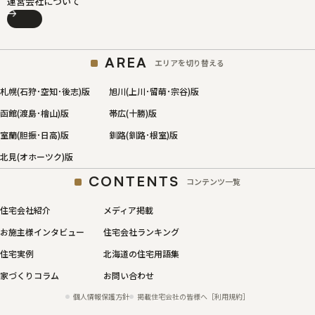
運営会社について
AREA
エリアを切り替える
札幌(石狩･空知･後志)版
旭川(上川･留萌･宗谷)版
函館(渡島･檜山)版
帯広(十勝)版
室蘭(胆振･日高)版
釧路(釧路･根室)版
北見(オホーツク)版
CONTENTS
コンテンツ一覧
住宅会社紹介
メディア掲載
お施主様インタビュー
住宅会社ランキング
住宅実例
北海道の住宅用語集
家づくりコラム
お問い合わせ
個人情報保護方針
掲載住宅会社の皆様へ［利用規約］