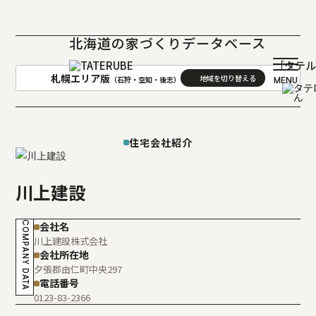
北海道の家づくりデータベース
［タテ
札幌エリア版
（石狩・空知・後志）
AREA
地域
住宅会社紹介
札幌(石狩･空知･後志)版
旭川(上川･留萌･宗谷)版
函館(渡島･檜山)版
帯広(十勝)版
川上建設
室蘭(胆振･日高)版
釧路(釧路･根室)版
北見(オホーツク)版
COMPANY DATA
会社名
川上建設株式会社
会社所在地
夕張郡由仁町中央297
電話番号
0123-83-2366