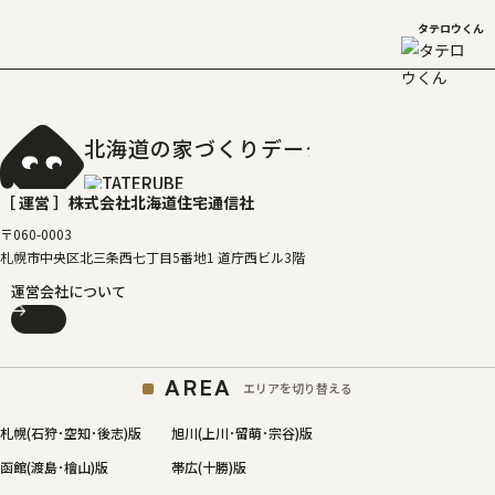
タテロウくん
北海道の家づくりデータベース
［タテルベ
［ 運営 ］
株式会社北海道住宅通信社
〒060-0003
札幌市中央区北三条西七丁目5番地1 道庁西ビル3階
運営会社について
AREA
エリアを切り替える
札幌(石狩･空知･後志)版
旭川(上川･留萌･宗谷)版
函館(渡島･檜山)版
帯広(十勝)版