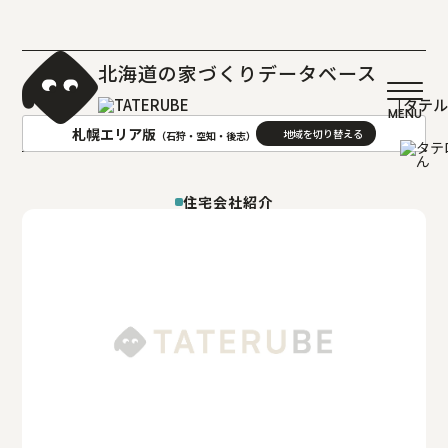
北海道の家づくりデータベース
［タテ
札幌エリア版
（石狩・空知・後志）
AREA
地域
住宅会社紹介
札幌(石狩･空知･後志)版
旭川(上川･留萌･宗谷)版
函館(渡島･檜山)版
帯広(十勝)版
室蘭(胆振･日高)版
釧路(釧路･根室)版
北見(オホーツク)版