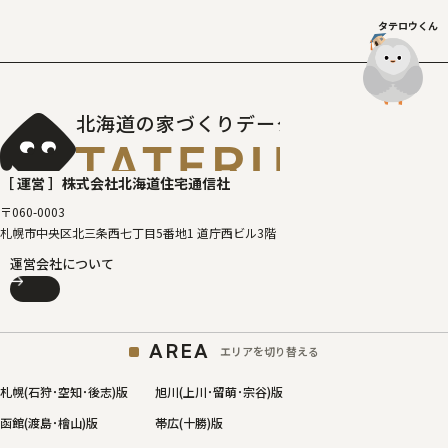
タテロウくん
北海道の家づくりデータベース
［タテルベ
［ 運営 ］
株式会社北海道住宅通信社
〒060-0003
札幌市中央区北三条西七丁目5番地1 道庁西ビル3階
運営会社について
AREA
エリアを切り替える
札幌(石狩･空知･後志)版
旭川(上川･留萌･宗谷)版
函館(渡島･檜山)版
帯広(十勝)版