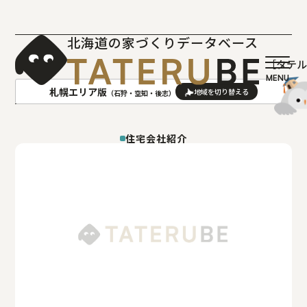
北海道の家づくりデータベース
［タテ
札幌エリア版
（石狩・空知・後志）
AREA
地域
住宅会社紹介
札幌(石狩･空知･後志)版
旭川(上川･留萌･宗谷)版
函館(渡島･檜山)版
帯広(十勝)版
室蘭(胆振･日高)版
釧路(釧路･根室)版
北見(オホーツク)版